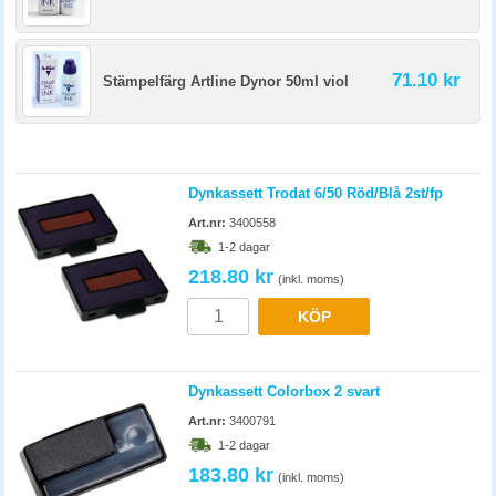
71.10 kr
Stämpelfärg Artline Dynor 50ml viol
Dynkassett Trodat 6/50 Röd/Blå 2st/fp
Art.nr:
3400558
1-2 dagar
218.80 kr
(inkl. moms)
KÖP
Dynkassett Colorbox 2 svart
Art.nr:
3400791
1-2 dagar
183.80 kr
(inkl. moms)