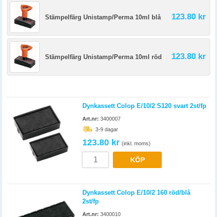
123.80 kr
Stämpelfärg Unistamp/Perma 10ml blå
123.80 kr
Stämpelfärg Unistamp/Perma 10ml röd
Dynkassett Colop E/10/2 S120 svart 2st/fp
Art.nr:
3400007
3-9 dagar
123.80 kr
(inkl. moms)
KÖP
Dynkassett Colop E/10/2 160 röd/blå
2st/fp
Art.nr:
3400010