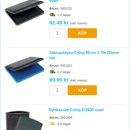
svart
Art.nr:
3401011
1-2 dagar
62.40 kr
(inkl. moms)
KÖP
Stämpeldyna Colop Micro 2 70x110mm
blå
Art.nr:
3401012
1-2 dagar
99.90 kr
(inkl. moms)
KÖP
Dynkassett Colop E/2600 svart
Art.nr:
3401404
3-9 dagar