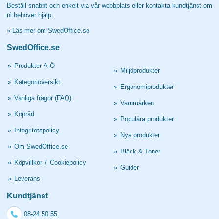
Beställ snabbt och enkelt via vår webbplats eller kontakta kundtjänst om
ni behöver hjälp.
»
Läs mer om SwedOffice.se
SwedOffice.se
»
Produkter A-Ö
»
Miljöprodukter
»
Kategoriöversikt
»
Ergonomiprodukter
»
Vanliga frågor (FAQ)
»
Varumärken
»
Köpråd
»
Populära produkter
»
Integritetspolicy
»
Nya produkter
»
Om SwedOffice.se
»
Bläck & Toner
»
Köpvillkor
/
Cookiepolicy
»
Guider
»
Leverans
Kundtjänst
08-24 50 55