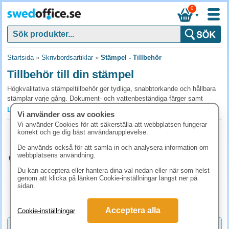
0
▼
Startsida
»
Skrivbordsartiklar
»
Stämpel - Tillbehör
Tillbehör till din stämpel
Högkvalitativa stämpeltillbehör ger tydliga, snabbtorkande och hållbara
stämplar varje gång. Dokument- och vattenbeständiga färger samt
produkter anpassade för myndigheter, arkiv och sekretess gör dem
Läs mer »
Vi använder oss av cookies
perfekta för professionellt bruk. Enkla utbytbara dynor och kassetter från
Vi använder Cookies för att säkerställa att webbplatsen fungerar
välkända märken - köp nu för säkra och långvariga resultat.
Stämpeldyna Artline 70x50mm svart
korrekt och ge dig bäst användarupplevelse.
Art.nr:
28000102
Vanliga frågor och svar om stämpeltillbehör
De används också för att samla in och analysera information om
1-2 dagar
webbplatsens användning.
Vilka stämpeltillbehör behövs för dagligt bruk?
62.40 kr
(inkl. moms)
Du kan acceptera eller hantera dina val nedan eller när som helst
En reservkassett eller stämpelfärg i samma kulör som originalet, samt
genom att klicka på länken Cookie-inställningar längst ner på
KÖP
sidan.
en stämpeldyna för traditionella gummistämplar. Välj svart eller blå kulör
för bokföring (rödstämpel reserveras ofta för betalninganteckning eller
liknande markering).
Acceptera alla
Cookie-inställningar
Hur länge håller en stämpelfärg?