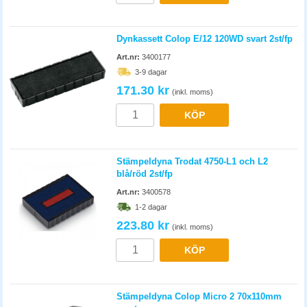
Dynkassett Colop E/12 120WD svart 2st/fp
Art.nr:
3400177
3-9 dagar
171.30 kr
(inkl. moms)
KÖP
Stämpeldyna Trodat 4750-L1 och L2
blå/röd 2st/fp
Art.nr:
3400578
1-2 dagar
223.80 kr
(inkl. moms)
KÖP
Stämpeldyna Colop Micro 2 70x110mm