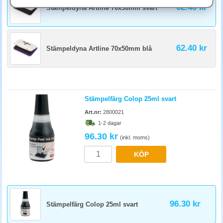
62.40 kr
Stämpeldyna Artline 70x50mm svart
Oöppnad färgflaska håller 2-3 år, öppnad cirka 6-12 månader innan
färgen tjocknar. Tillsätt några droppar utspädande stämpelfärg om
medlet börjat torka. Förvara mörkt och svalt. UV-ljus åldrar färgpigment.
62.40 kr
Stämpeldyna Artline 70x50mm blå
Stämpelfärg Colop 25ml svart
Art.nr:
2800021
1-2 dagar
96.30 kr
(inkl. moms)
KÖP
96.30 kr
Stämpelfärg Colop 25ml svart