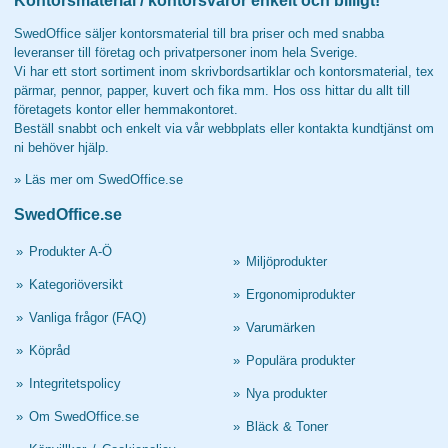
Kontorsmaterial / kontorsvaror enkelt och billigt!
SwedOffice säljer kontorsmaterial till bra priser och med snabba
leveranser till företag och privatpersoner inom hela Sverige.
Vi har ett stort sortiment inom skrivbordsartiklar och kontorsmaterial, tex
pärmar, pennor, papper, kuvert och fika mm. Hos oss hittar du allt till
företagets kontor eller hemmakontoret.
Beställ snabbt och enkelt via vår webbplats eller kontakta kundtjänst om
ni behöver hjälp.
»
Läs mer om SwedOffice.se
SwedOffice.se
»
Produkter A-Ö
»
Miljöprodukter
»
Kategoriöversikt
»
Ergonomiprodukter
»
Vanliga frågor (FAQ)
»
Varumärken
»
Köpråd
»
Populära produkter
»
Integritetspolicy
»
Nya produkter
»
Om SwedOffice.se
»
Bläck & Toner