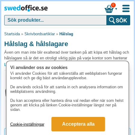
0
▼
Startsida
»
Skrivbordsartiklar
»
Hålslag
Hålslag & hålslagare
Även om man inte blir exalterad över tanken på att köpa ett hålslag och
hålslagare så är det en otroligt viktig pjäs på varje kontor som hanterar
stora mängder papper. På de flesta kontor så behöver man då och då
Läs mer »
Vi använder oss av cookies
arkivera olika papper, oavsett om det är viktiga handlingar, kontrakt eller
Vi använder Cookies för att säkerställa att webbplatsen fungerar
dokument som rör verksamheten. Med ett hålslag gör du enkelt hål i
Hålslag standard svart
korrekt och ge dig bäst användarupplevelse.
dina utskrivna papper så att de på ett smidigt sätt kan föras in i en pärm
Art.nr:
BUN240109
och arkiveras.
De används också för att samla in och analysera information om
1-2 dagar
webbplatsens användning.
118.80 kr
Brett utbud av olika hålslag och hålslagare
(inkl. moms)
Du kan acceptera eller hantera dina val nedan eller när som helst
genom att klicka på länken Cookie-inställningar längst ner på
Hålslag är ett verktyg som även är bra för studenten, eleven och i
KÖP
sidan.
hemmet. Att sortera och organisera papper i pärmar är a och o för att
hålla ordning och reda på sina papper utan att förlora dem. Hos oss på
Acceptera alla
Cookie-inställningar
SwedOffice kan du i ett brett utbud välja mellan olika modeller beroende
på hur många ark du vill håla åt gången, samt vilken typ av hålning du