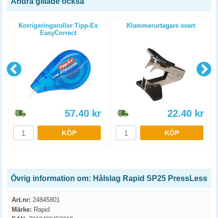
Andra gillade också
Korrigeringsroller Tipp-Ex
Klammerurtagare svart
EasyCorrect
57.40
kr
22.40
kr
KÖP
KÖP
Övrig information om: Hålslag Rapid SP25 PressLess
Art.nr:
24845801
Märke:
Rapid