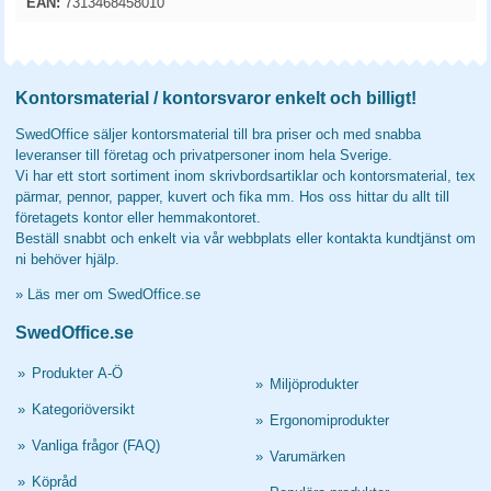
EAN:
7313468458010
Kontorsmaterial / kontorsvaror enkelt och billigt!
SwedOffice säljer kontorsmaterial till bra priser och med snabba
leveranser till företag och privatpersoner inom hela Sverige.
Vi har ett stort sortiment inom skrivbordsartiklar och kontorsmaterial, tex
pärmar, pennor, papper, kuvert och fika mm. Hos oss hittar du allt till
företagets kontor eller hemmakontoret.
Beställ snabbt och enkelt via vår webbplats eller kontakta kundtjänst om
ni behöver hjälp.
»
Läs mer om SwedOffice.se
SwedOffice.se
»
Produkter A-Ö
»
Miljöprodukter
»
Kategoriöversikt
»
Ergonomiprodukter
»
Vanliga frågor (FAQ)
»
Varumärken
»
Köpråd