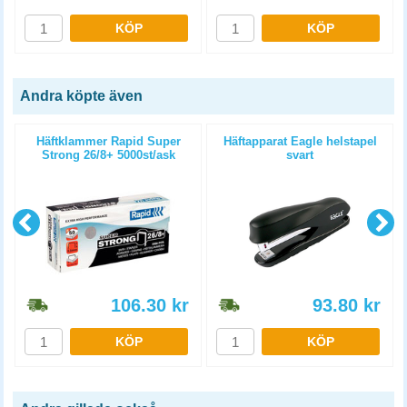
KÖP
KÖP
Andra köpte även
Häftklammer Rapid Super
Häftapparat Eagle helstapel
Strong 26/8+ 5000st/ask
svart
106.30
kr
93.80
kr
KÖP
KÖP