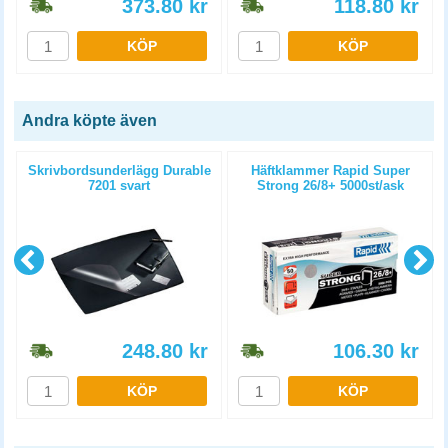
373.80
kr
118.80
kr
KÖP
KÖP
Andra köpte även
Skrivbordsunderlägg Durable
Häftklammer Rapid Super
7201 svart
Strong 26/8+ 5000st/ask
248.80
kr
106.30
kr
KÖP
KÖP