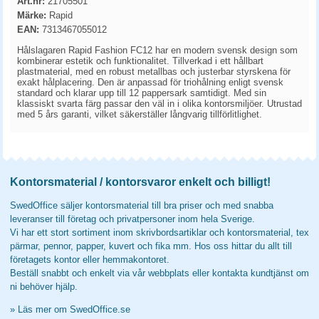
Art.nr:
21705501
Märke:
Rapid
EAN:
7313467055012
Hålslagaren Rapid Fashion FC12 har en modern svensk design som
kombinerar estetik och funktionalitet. Tillverkad i ett hållbart
plastmaterial, med en robust metallbas och justerbar styrskena för
exakt hålplacering. Den är anpassad för triohålning enligt svensk
standard och klarar upp till 12 pappersark samtidigt. Med sin
klassiskt svarta färg passar den väl in i olika kontorsmiljöer. Utrustad
med 5 års garanti, vilket säkerställer långvarig tillförlitlighet.
Kontorsmaterial / kontorsvaror enkelt och billigt!
SwedOffice säljer kontorsmaterial till bra priser och med snabba
leveranser till företag och privatpersoner inom hela Sverige.
Vi har ett stort sortiment inom skrivbordsartiklar och kontorsmaterial, tex
pärmar, pennor, papper, kuvert och fika mm. Hos oss hittar du allt till
företagets kontor eller hemmakontoret.
Beställ snabbt och enkelt via vår webbplats eller kontakta kundtjänst om
ni behöver hjälp.
»
Läs mer om SwedOffice.se