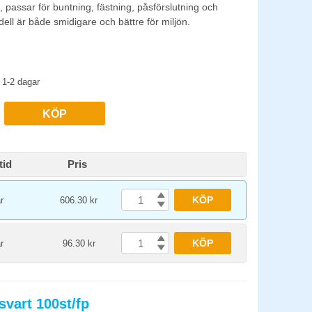
passar för buntning, fästning, påsförslutning och
ll är både smidigare och bättre för miljön.
1-2 dagar
KÖP
tid
Pris
KÖP
r
606.30 kr
KÖP
r
96.30 kr
vart 100st/fp