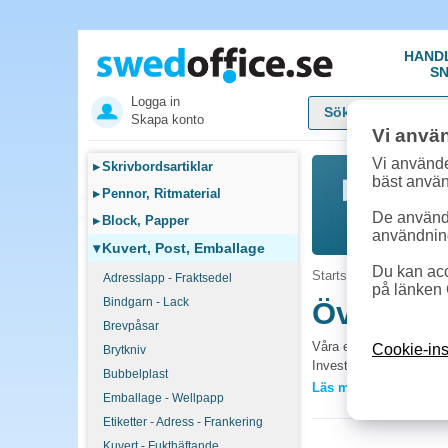
HAND
SN
Logga in
Skapa konto
Vi anvä
Vi använde
▸
Skrivbordsartiklar
bäst anvä
▸
Pennor, Ritmaterial
De används
▸
Block, Papper
användnin
▾
Kuvert, Post, Emballage
Du kan acc
Startsida
»
Kuvert, Pos
Adresslapp - Fraktsedel
på länken 
Bindgarn - Lack
Övrigt e
Brevpåsar
Våra emballagetillbehö
Cookie-ins
Brytkniv
Investera i skräddarsyd
Bubbelplast
Läs mer »
Emballage - Wellpapp
Vanliga frågor 
Etiketter - Adress - Frankering
Vilka tillbehör behö
Kuvert - Fukthäftande