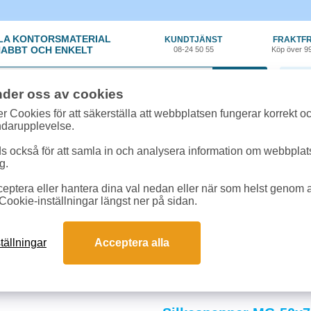
LA KONTORSMATERIAL
KUNDTJÄNST
FRAKTFR
ABBT OCH ENKELT
08-24 50 55
Köp över 9
0 var
nder oss av cookies
r Cookies för att säkerställa att webbplatsen fungerar korrekt o
ndarupplevelse.
 också för att samla in och analysera information om webbpla
g.
eptera eller hantera dina val nedan eller när som helst genom at
t, Emballage
»
Övrigt emballage
Cookie-inställningar längst ner på sidan.
mballage
r effektiviserar och säkrar packningsprocessen. Hållbara produkter skyddar g
tällningar
Acceptera alla
da lösningar för snabbare hantering och bättre ekonomi i din verksamhet.
och svar om övrigt emballage
vs för effektiv paketering?