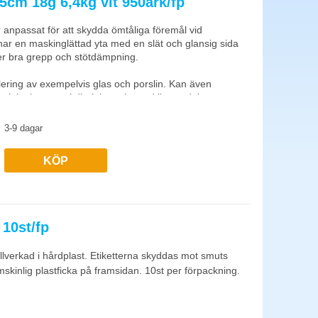
cm 18g 6,4kg vit 950ark/fp
(skum, papper, luftkudde). Tapedispenser med skärblad gör
anpassat för att skydda ömtåliga föremål vid
har en maskinglättad yta med en slät och glansig sida
er bra grepp och stötdämpning.
ranvänd kraftigare emballage för intern transport. Sträckfilm
ering av exempelvis glas och porslin. Kan även
ialet kommer i direktkontakt med livsmedel.
3-9 dagar
KÖP
 10st/fp
llverkad i hårdplast. Etiketterna skyddas mot smuts
skinlig plastficka på framsidan. 10st per förpackning.