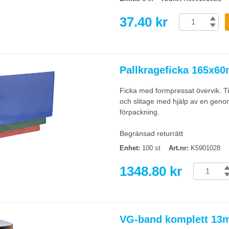
37.40 kr
Pallkrageficka 165x60
Ficka med formpressat övervik. Ti
och slitage med hjälp av en genom
förpackning.
Begränsad returrätt
Enhet:
100 st
Art.nr:
K5901028
1348.80 kr
VG-band komplett 1