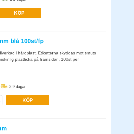
KÖP
mm blå 100st/fp
llverkad i hårdplast. Etiketterna skyddas mot smuts
skinlig plastficka på framsidan. 100st per
3-9 dagar
KÖP
3mm