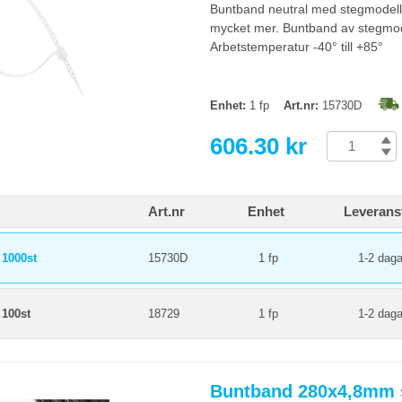
Buntband neutral med stegmodell, 
mycket mer. Buntband av stegmode
Arbetstemperatur -40° till +85°
Enhet:
1 fp
Art.nr:
15730D
606.30 kr
Art.nr
Enhet
Leverans
1000st
15730D
1 fp
1-2 daga
100st
18729
1 fp
1-2 daga
Buntband 280x4,8mm s