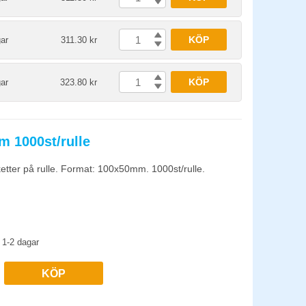
KÖP
ar
311.30 kr
KÖP
ar
323.80 kr
m 1000st/rulle
ketter på rulle. Format: 100x50mm. 1000st/rulle.
1-2 dagar
KÖP