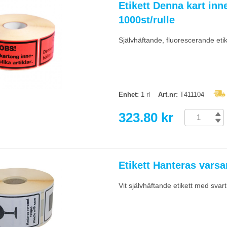
Etikett Denna kart inn
1000st/rulle
Självhäftande, fluorescerande eti
Enhet:
1 rl
Art.nr:
T411104
323.80 kr
Etikett Hanteras vars
Vit självhäftande etikett med sva