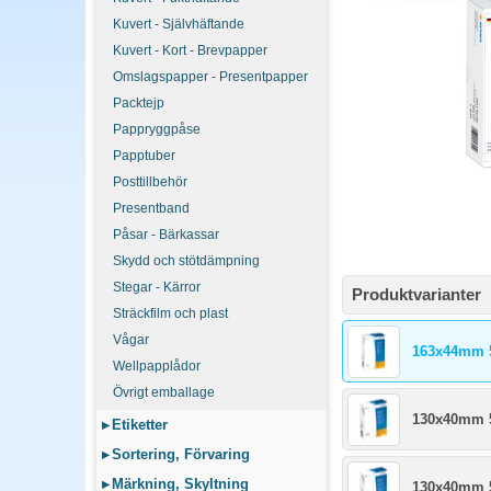
Adressetiketter i stand
Kuvert - Självhäftande
portoinformation. Välj e
Kuvert - Kort - Brevpapper
Omslagspapper - Presentpapper
Hur många etiketter
Packtejp
21 etiketter per A4 (3x7
Word eller skrivarprogr
Pappryggpåse
Papptuber
Posttillbehör
Presentband
Påsar - Bärkassar
Skydd och stötdämpning
Stegar - Kärror
Produktvarianter
Sträckfilm och plast
Vågar
163x44mm 5
Wellpapplådor
Övrigt emballage
130x40mm 5
▸
Etiketter
▸
Sortering, Förvaring
▸
Märkning, Skyltning
130x40mm 5