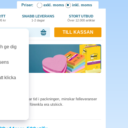
Priser:
exkl. moms
inkl. moms
ITT
SNABB LEVERANS
STORT UTBUD
95 kr
1-2 dagar
Över 12.000 artiklar
TILL KASSAN
or, 0.00 kr
ch ge dig
tsens
t klicka
ansporten. De sparar tid i packningen, minskar felleveranser
kett - köp för att förenkla era utskick.