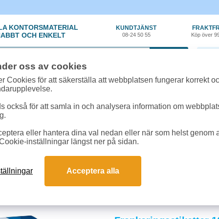
LA KONTORSMATERIAL
KUNDTJÄNST
FRAKTFR
ABBT OCH ENKELT
08-24 50 55
Köp över 9
0 var
nder oss av cookies
r Cookies för att säkerställa att webbplatsen fungerar korrekt o
ndarupplevelse.
 också för att samla in och analysera information om webbpla
g.
eptera eller hantera dina val nedan eller när som helst genom at
t, Emballage
»
Etiketter - Adress/Frankering
Cookie-inställningar längst ner på sidan.
par & frankeringsettiketter
tande etiketter med stark vidhäftning håller märkningen på plats under hela tr
tällningar
Acceptera alla
s. Finns i olika varianter för effektivare arbetsflöden och lägre kostnad per eti
och svar om adress- och frankeringsetiketter
sar för posthantering?