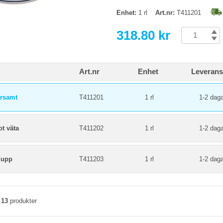
Enhet:
1 rl
Art.nr:
T411201
318.80 kr
Art.nr
Enhet
Leverans
arsamt
T411201
1 rl
1-2 daga
t väta
T411202
1 rl
1-2 daga
 upp
T411203
1 rl
1-2 daga
v
13
produkter