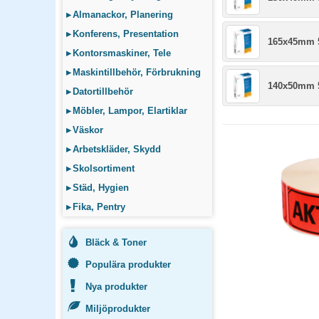
▸
Almanackor, Planering
▸
Konferens, Presentation
165x45mm 5
▸
Kontorsmaskiner, Tele
▸
Maskintillbehör, Förbrukning
140x50mm 5
▸
Datortillbehör
▸
Möbler, Lampor, Elartiklar
▸
Väskor
▸
Arbetskläder, Skydd
▸
Skolsortiment
▸
Städ, Hygien
▸
Fika, Pentry
Bläck & Toner
Populära produkter
Nya produkter
Miljöprodukter