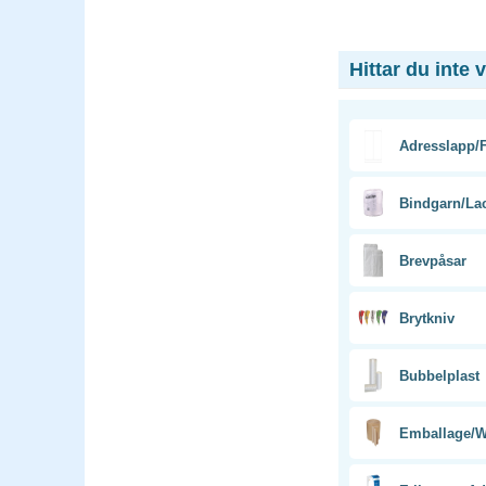
Hittar du inte 
Adresslapp/F
Bindgarn/La
Brevpåsar
Brytkniv
Bubbelplast
Emballage/W