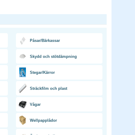
Påsar/Bärkassar
Skydd och stötdämpning
Stegar/Kärror
Sträckfilm och plast
Vågar
Wellpapplådor