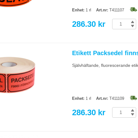
Enhet:
1 rl
Art.nr:
T411107
286.30 kr
Etikett Packsedel fin
Självhäftande, fluorescerande eti
Enhet:
1 rl
Art.nr:
T411109
286.30 kr