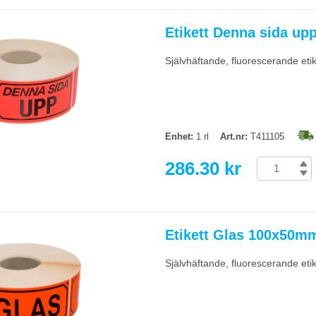
Etikett Denna sida up
Självhäftande, fluorescerande eti
Enhet:
1 rl
Art.nr:
T411105
286.30 kr
Etikett Glas 100x50mm
Självhäftande, fluorescerande eti