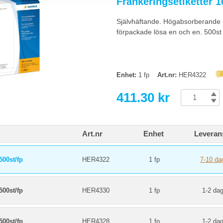
Frankeringsetiketter 
ardformat (t.ex. 99x38 mm) fungerar i de flesta etikettskrivare och Avery-malla
tiketter med stark vidhäftning som inte lossnar i fukt och kyla.
Självhäftande. Högabsorberande p
förpackade lösa en och en. 500st
 per A4-ark är vanligt?
) är vanligast för adressering, passar Avery 5160 och liknande mallar. 24 per ark 
ammet är konfigurerad.
Enhet:
1 fp
Art.nr:
HER4322
411.30 kr
Art.nr
Enhet
Leveran
00st/fp
HER4322
1 fp
7-10 da
00st/fp
HER4330
1 fp
1-2 dag
00st/fp
HER4328
1 fp
1-2 dag