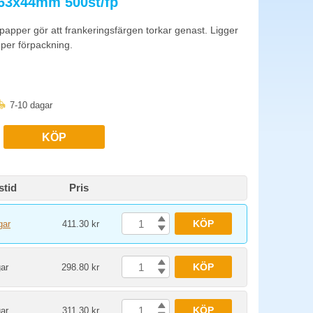
163x44mm 500st/fp
r. Frankeringsetiketter är blanka och fylls med
apper gör att frankeringsfärgen torkar genast. Ligger
 per förpackning.
(3x8) är ett alternativt format. Välj efter hur er etikettmall i
7-10 dagar
KÖP
stid
Pris
KÖP
gar
411.30 kr
KÖP
ar
298.80 kr
KÖP
ar
311.30 kr