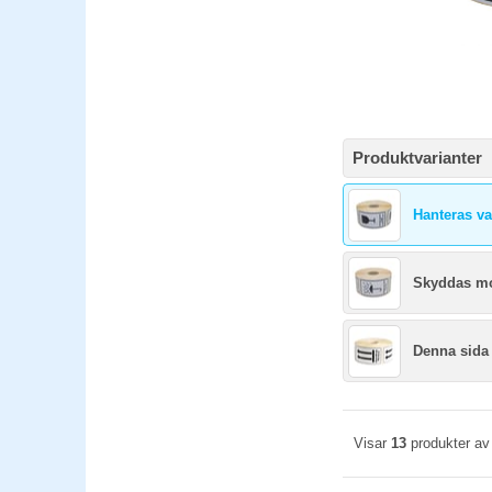
Produktvarianter
Hanteras v
Skyddas mo
Denna sida
Visar
13
produkter a