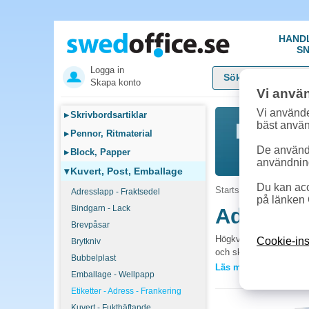
HAND
SN
Logga in
Skapa konto
Vi anvä
Vi använde
▸
Skrivbordsartiklar
bäst anvä
▸
Pennor, Ritmaterial
De används
▸
Block, Papper
användnin
▾
Kuvert, Post, Emballage
Du kan acc
Startsida
»
Kuvert, Pos
Adresslapp - Fraktsedel
på länken 
Bindgarn - Lack
Adresslap
Brevpåsar
Högkvalitativa självhäf
Cookie-ins
Brytkniv
och skyddar ömtåligt god
Bubbelplast
Läs mer »
Emballage - Wellpapp
Vanliga frågor 
Etiketter - Adress - Frankering
Vilka etiketter pas
Kuvert - Fukthäftande