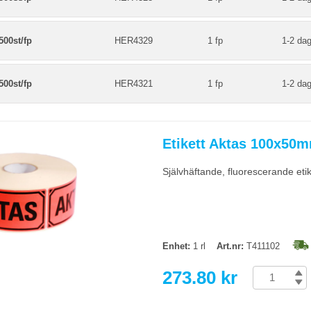
00st/fp
HER4329
1 fp
1-2 dag
00st/fp
HER4321
1 fp
1-2 dag
Etikett Aktas 100x50m
Självhäftande, fluorescerande eti
Enhet:
1 rl
Art.nr:
T411102
273.80 kr