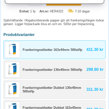
KÖP
Enhet:
1 fp
Art.nr:
HER4322
7-10 dagar
Självhäftande. Högabsorberande papper gör att frankeringsfärgen torkar
genast. Ligger förpackade lösa en och en. 500st per förpackning.
Produktvarianter
411.30 kr
Frankeringsetiketter 163x44mm 500st/fp
298.80 kr
Frankeringsetiketter 130x40mm 500st/fp
Frankeringsetiketter Dubbel 130x40mm
311.30 kr
500st/fp
Frankeringsetiketter Dubbel 163x45mm