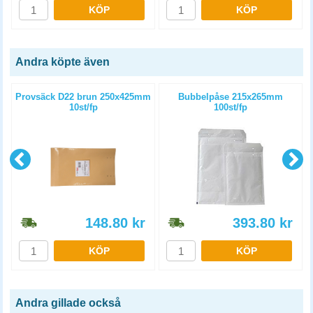
KÖP
KÖP
Andra köpte även
Provsäck D22 brun 250x425mm
Bubbelpåse 215x265mm
10st/fp
100st/fp
148.80
kr
393.80
kr
KÖP
KÖP
Andra gillade också