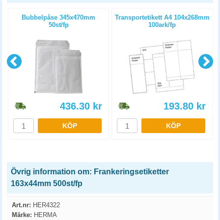
Bubbelpåse 345x470mm
Transportetikett A4 104x268mm
50st/fp
100ark/fp
436.30
kr
193.80
kr
KÖP
KÖP
Övrig information om: Frankeringsetiketter
163x44mm 500st/fp
Art.nr:
HER4322
Märke:
HERMA