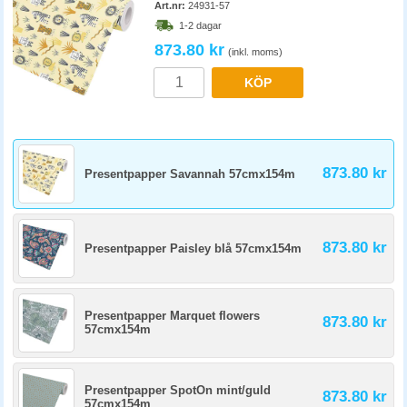
Art.nr:
24931-57
1-2 dagar
873.80 kr
(inkl. moms)
KÖP
873.80 kr
Presentpapper Savannah 57cmx154m
873.80 kr
Presentpapper Paisley blå 57cmx154m
Presentpapper Marquet flowers
873.80 kr
57cmx154m
Presentpapper SpotOn mint/guld
873.80 kr
57cmx154m