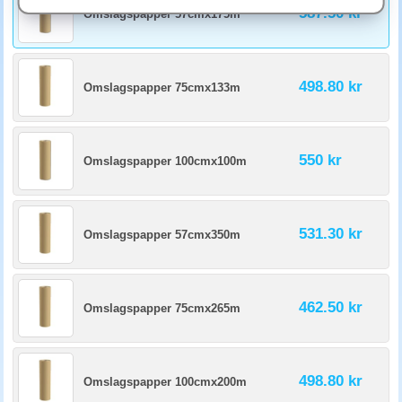
Omslagspapper är ett starkt papper som är oblekt och klorfritt. Våra
587.50 kr
Omslagspapper 57cmx175m
omslagspapper finns såväl i ark som på rulle och är skyddande. Pappret
passar till exempel när du behöver skicka ett paket. Du kan också
använda papperet för att slå in presenter. Bind ett vackert snöre eller
silkesband runt, så har du ett fint paket att ge bort som gåva.
498.80 kr
Omslagspapper 75cmx133m
Snyggare papper till presenter
Att få en fint inslagen present är alltid uppskattat. Hos oss hittar du
presentpapper på rulle som passar perfekt för det ändamålet. Pappret
550 kr
Omslagspapper 100cmx100m
kommer i flera färger och mönster, samt i många längder och bredder. Vi
har dessutom presentpåsar i olika storlekar och utföranden som passar
dig som vill göra inslagningen lite enklare. Du lägger bara presenten i
presentpåsen, drar bort tejpremsan och försluter påsen.
531.30 kr
Omslagspapper 57cmx350m
Omslagspapper för fyllning vid packning
Makulatur är ett otryckt tidningspapper. Alltså ett papper som inte
kommer till tryckerierna. Ett makulaturpapper passar bra om du vill slå
462.50 kr
Omslagspapper 75cmx265m
in ömtåliga saker som porslin och glas eftersom det skyddar ytan från
repor. Papperstypen är därför bra att använda som skydd, för inpackning
och utfyllnad när du ska flytta.
498.80 kr
Omslagspapper 100cmx200m