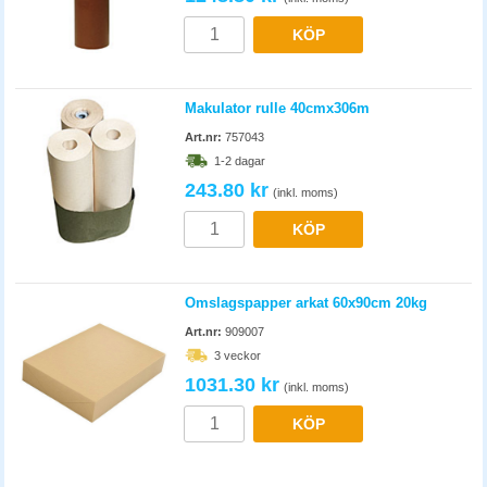
KÖP
Makulator rulle 40cmx306m
Art.nr:
757043
1-2 dagar
243.80 kr
(inkl. moms)
KÖP
Omslagspapper arkat 60x90cm 20kg
Art.nr:
909007
3 veckor
1031.30 kr
(inkl. moms)
KÖP