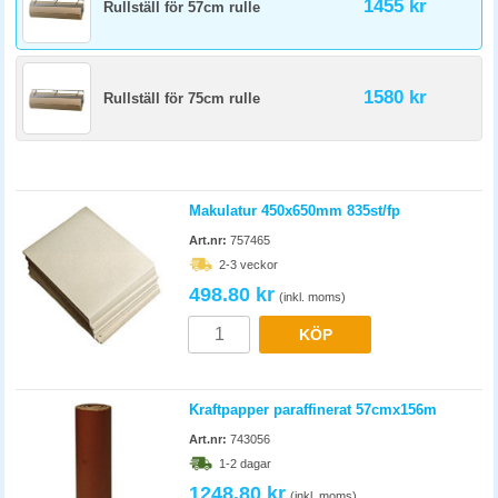
1455 kr
Rullställ för 57cm rulle
1580 kr
Rullställ för 75cm rulle
Makulatur 450x650mm 835st/fp
Art.nr:
757465
2-3 veckor
498.80 kr
(inkl. moms)
KÖP
Kraftpapper paraffinerat 57cmx156m
Art.nr:
743056
1-2 dagar
1248.80 kr
(inkl. moms)