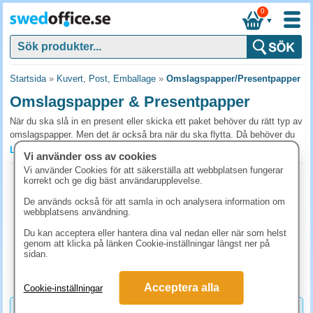
0
▼
Startsida
»
Kuvert, Post, Emballage
»
Omslagspapper/Presentpapper
Omslagspapper & Presentpapper
När du ska slå in en present eller skicka ett paket behöver du rätt typ av
omslagspapper. Men det är också bra när du ska flytta. Då behöver du
bra omslagspapper som kan skydda dina saker under transporten.
Läs mer »
Vi använder oss av cookies
Vilken typ av papper du än letar efter hittar du det i vårt sortiment.
Vi använder Cookies för att säkerställa att webbplatsen fungerar
Omslagspapper 57cmx175m
korrekt och ge dig bäst användarupplevelse.
Vilket omslagspapper ska du välja?
Art.nr:
731056
De används också för att samla in och analysera information om
Det finns olika sorters papper för varierande ändamål. Ska du till
1-2 dagar
webbplatsens användning.
exempel slå in stora saker inför frakt behöver du ett slitstarkt, kraftigt
587.50 kr
(inkl. moms)
Du kan acceptera eller hantera dina val nedan eller när som helst
omslagspapper. Ska du istället slå in ett paket att ge bort som en gåva
genom att klicka på länken Cookie-inställningar längst ner på
passar ett snyggt, mönstrat presentpapper eller en presentpåse perfekt.
KÖP
sidan.
För inslagning och utfyllnad vid flytt väljer du istället ett tunnare papper,
ett så kallat makulaturpapper.
Acceptera alla
Cookie-inställningar
Slitstarkt papper