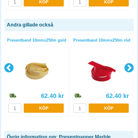
KÖP
KÖP
Andra gillade också
m
Presentband 10mmx250m guld
Presentband 10mmx250m röd
62.40
kr
62.40
kr
KÖP
KÖP
Övrig information om: Presentpapper Marble