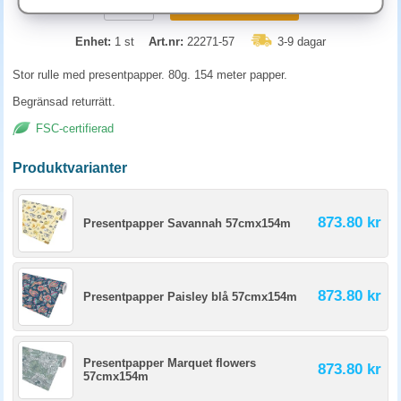
KÖP
Enhet:
1 st
Art.nr:
22271-57
3-9 dagar
Stor rulle med presentpapper. 80g. 154 meter papper.
Begränsad returrätt.
FSC-certifierad
Produktvarianter
873.80 kr
Presentpapper Savannah 57cmx154m
873.80 kr
Presentpapper Paisley blå 57cmx154m
Presentpapper Marquet flowers
873.80 kr
57cmx154m