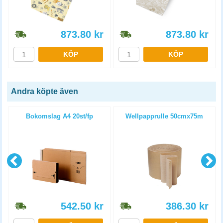
873.80
kr
873.80
kr
KÖP
KÖP
Andra köpte även
Bokomslag A4 20st/fp
Wellpapprulle 50cmx75m
542.50
kr
386.30
kr