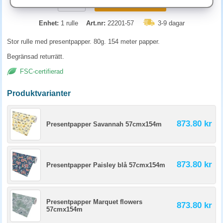
KÖP
Enhet:
1 rulle
Art.nr:
22201-57
3-9 dagar
Stor rulle med presentpapper. 80g. 154 meter papper.
Begränsad returrätt.
FSC-certifierad
Produktvarianter
873.80 kr
Presentpapper Savannah 57cmx154m
873.80 kr
Presentpapper Paisley blå 57cmx154m
Presentpapper Marquet flowers
873.80 kr
57cmx154m