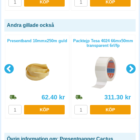
KÖP
KÖP
Andra gillade också
Presentband 10mmx250m guld
Packtejp Tesa 4024 66mx50mm
transparent 6rl/fp
62.40
kr
311.30
kr
KÖP
KÖP
Övrig information om: Presentpapper Cactus