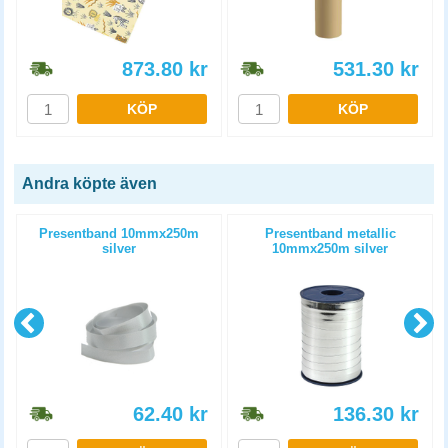
873.80
kr
531.30
kr
KÖP
KÖP
Andra köpte även
Presentband 10mmx250m
Presentband metallic
g
silver
10mmx250m silver
62.40
kr
136.30
kr