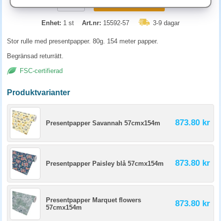
KÖP
Enhet:
1 st
Art.nr:
15592-57
3-9 dagar
Stor rulle med presentpapper. 80g. 154 meter papper.
Begränsad returrätt.
FSC-certifierad
Produktvarianter
873.80 kr
Presentpapper Savannah 57cmx154m
873.80 kr
Presentpapper Paisley blå 57cmx154m
Presentpapper Marquet flowers
873.80 kr
57cmx154m