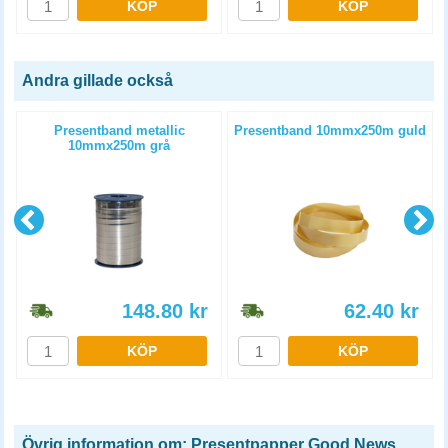
KÖP
KÖP
Andra gillade också
Presentband metallic
Presentband 10mmx250m guld
10mmx250m grå
148.80
kr
62.40
kr
KÖP
KÖP
Övrig information om: Presentpapper Good News