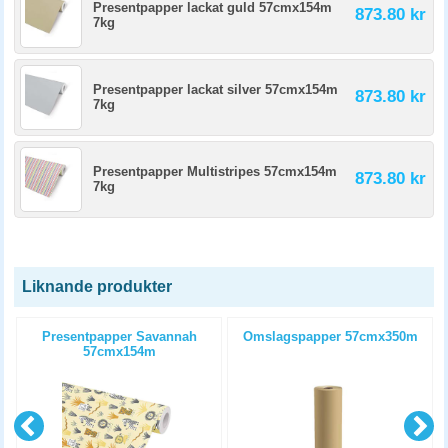
Presentpapper lackat guld 57cmx154m
873.80 kr
7kg
Presentpapper lackat silver 57cmx154m
873.80 kr
7kg
Presentpapper Multistripes 57cmx154m
873.80 kr
7kg
Liknande produkter
x
Presentpapper Savannah
Omslagspapper 57cmx350m
57cmx154m