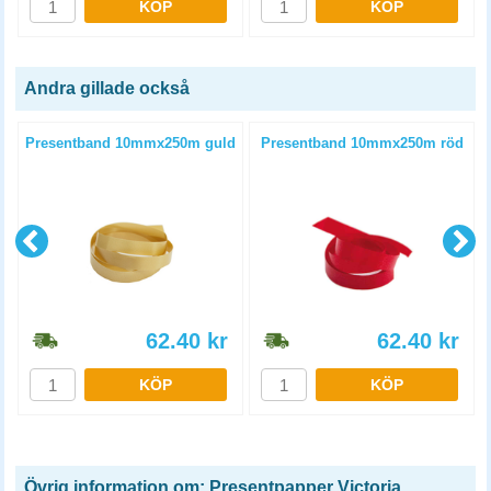
KÖP
KÖP
Andra gillade också
m
Presentband 10mmx250m guld
Presentband 10mmx250m röd
62.40
kr
62.40
kr
KÖP
KÖP
Övrig information om: Presentpapper Victoria