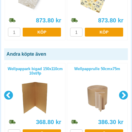
873.80
kr
873.80
kr
KÖP
KÖP
Andra köpte även
Wellpappark bigad 150x110cm
Wellpapprulle 50cmx75m
10st/fp
368.80
kr
386.30
kr