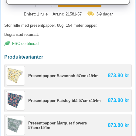
KÖP
Enhet:
1 rulle
Art.nr:
21581-57
3-9 dagar
Stor rulle med presentpapper. 80g. 154 meter papper.
Begränsad returrätt.
FSC-certifierad
Produktvarianter
873.80 kr
Presentpapper Savannah 57cmx154m
873.80 kr
Presentpapper Paisley blå 57cmx154m
Presentpapper Marquet flowers
873.80 kr
57cmx154m