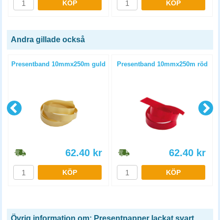
KÖP
KÖP
Andra gillade också
Presentband 10mmx250m guld
Presentband 10mmx250m röd
62.40
kr
62.40
kr
KÖP
KÖP
Övrig information om: Presentpapper lackat svart