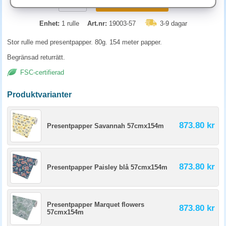
KÖP
Enhet:
1 rulle
Art.nr:
19003-57
3-9 dagar
Stor rulle med presentpapper. 80g. 154 meter papper.
Begränsad returrätt.
FSC-certifierad
Produktvarianter
873.80 kr
Presentpapper Savannah 57cmx154m
873.80 kr
Presentpapper Paisley blå 57cmx154m
Presentpapper Marquet flowers
873.80 kr
57cmx154m