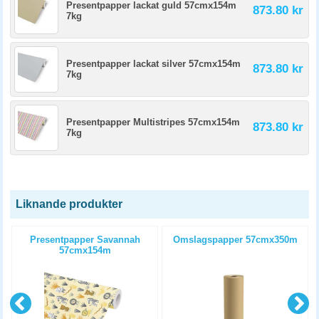
Presentpapper lackat guld 57cmx154m
873.80 kr
7kg
Presentpapper lackat silver 57cmx154m
873.80 kr
7kg
Presentpapper Multistripes 57cmx154m
873.80 kr
7kg
Liknande produkter
x
Presentpapper Savannah
Omslagspapper 57cmx350m
57cmx154m