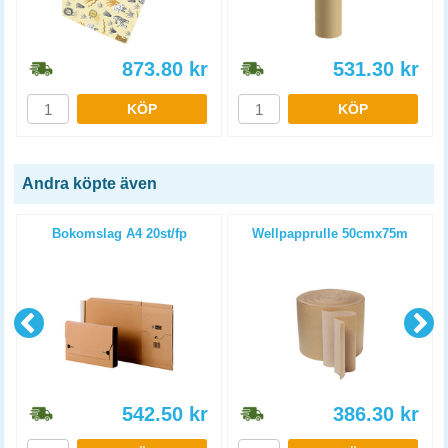
873.80
kr
531.30
kr
KÖP
KÖP
Andra köpte även
Bokomslag A4 20st/fp
Wellpapprulle 50cmx75m
542.50
kr
386.30
kr