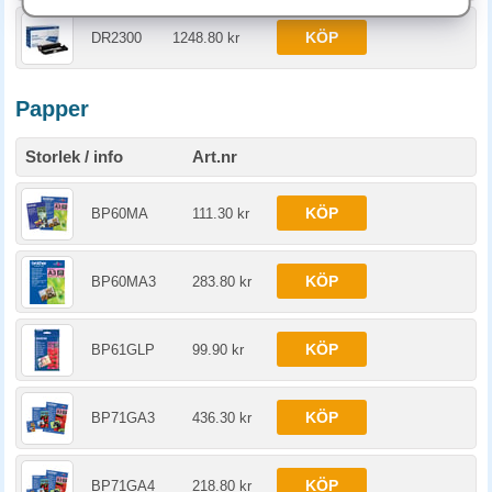
KÖP
DR2300
1248.80 kr
Papper
Storlek / info
Art.nr
KÖP
BP60MA
111.30 kr
KÖP
BP60MA3
283.80 kr
KÖP
BP61GLP
99.90 kr
KÖP
BP71GA3
436.30 kr
KÖP
BP71GA4
218.80 kr