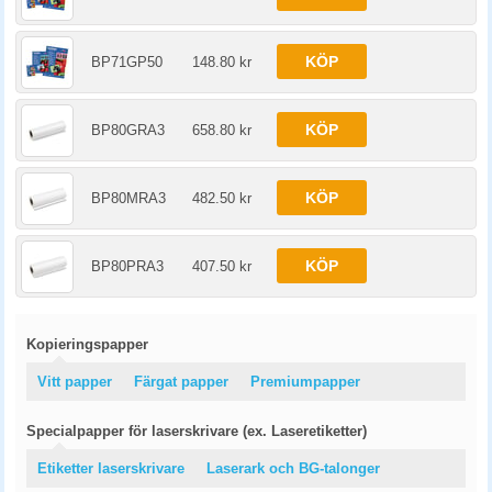
KÖP
BP71GP50
148.80 kr
KÖP
BP80GRA3
658.80 kr
KÖP
BP80MRA3
482.50 kr
KÖP
BP80PRA3
407.50 kr
Kopieringspapper
Vitt papper
Färgat papper
Premiumpapper
Specialpapper för laserskrivare (ex. Laseretiketter)
Etiketter laserskrivare
Laserark och BG-talonger