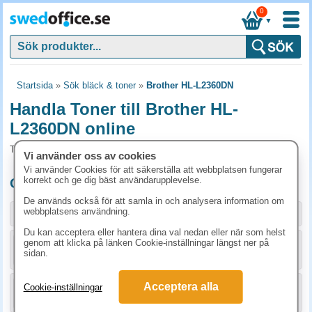
0
▼
Startsida
»
Sök bläck & toner
»
Brother HL-L2360DN
Handla Toner till Brother HL-
L2360DN online
Toner och tillbehör som passar till Brother HL-L2360DN
Vi använder oss av cookies
Vi använder Cookies för att säkerställa att webbplatsen fungerar
korrekt och ge dig bäst användarupplevelse.
Originalprodukter till Brother HL-L2360DN
De används också för att samla in och analysera information om
webbplatsens användning.
Storlek / info
Art.nr
Du kan acceptera eller hantera dina val nedan eller när som helst
genom att klicka på länken Cookie-inställningar längst ner på
KÖP
TN2310
748.80 kr
sidan.
Acceptera alla
Cookie-inställningar
KÖP
TN2320
1086.30 kr