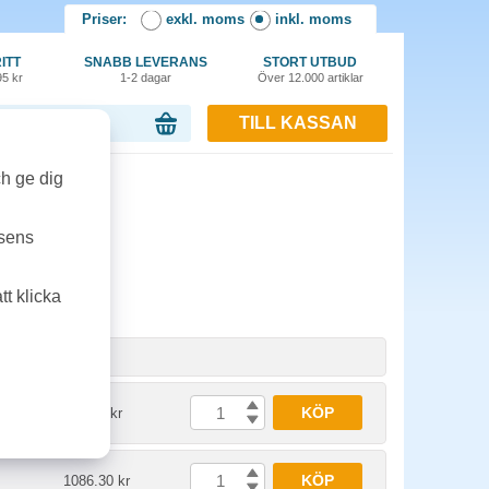
Priser:
exkl. moms
inkl. moms
ITT
SNABB LEVERANS
STORT UTBUD
95 kr
1-2 dagar
Över 12.000 artiklar
TILL KASSAN
or, 0.00 kr
ch ge dig
tsens
t klicka
et
Pris
KÖP
748.80 kr
KÖP
1086.30 kr