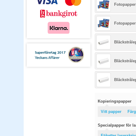
Fotopapper 
Fotopapper 
Bläckstråle
Bläckstråle
Bläckstråle
Kopieringspapper
Vitt papper
Färg
Specialpapper för las
Etiketter laserskri