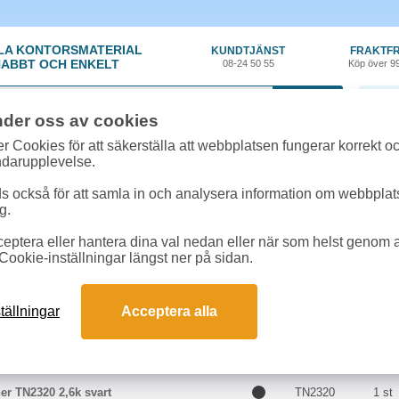
LA KONTORSMATERIAL
KUNDTJÄNST
FRAKTFR
ABBT OCH ENKELT
08-24 50 55
Köp över 9
0 var
nder oss av cookies
r Cookies för att säkerställa att webbplatsen fungerar korrekt o
 & toner
»
Brother HL-L2365DW
ndarupplevelse.
r till Brother HL-L2365DW online
 också för att samla in och analysera information om webbpla
m passar till Brother HL-L2365DW
g.
eptera eller hantera dina val nedan eller när som helst genom at
kter till Brother HL-L2365DW
Cookie-inställningar längst ner på sidan.
Färg
Art.nr
Enh
tällningar
Acceptera alla
er TN2310 1,2k svart
TN2310
1 st
er TN2320 2,6k svart
TN2320
1 st