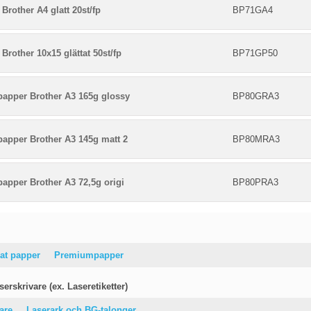
Brother A4 glatt 20st/fp
BP71GA4
Brother 10x15 glättat 50st/fp
BP71GP50
papper Brother A3 165g glossy
BP80GRA3
papper Brother A3 145g matt 2
BP80MRA3
papper Brother A3 72,5g origi
BP80PRA3
at papper
Premiumpapper
erskrivare (ex. Laseretiketter)
vare
Laserark och BG-talonger