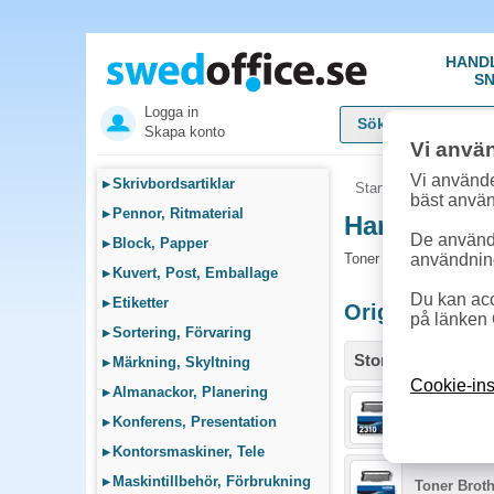
HAND
SN
Logga in
Skapa konto
Vi anvä
Vi använde
▸
Skrivbordsartiklar
Startsida
»
Sök bläck
bäst anvä
▸
Pennor, Ritmaterial
Handla Tone
De används
▸
Block, Papper
Toner och tillbehör so
användnin
▸
Kuvert, Post, Emballage
Du kan acc
▸
Etiketter
Originalprodu
på länken 
▸
Sortering, Förvaring
Storlek / info
▸
Märkning, Skyltning
Cookie-ins
▸
Almanackor, Planering
Toner Broth
▸
Konferens, Presentation
▸
Kontorsmaskiner, Tele
▸
Maskintillbehör, Förbrukning
Toner Broth