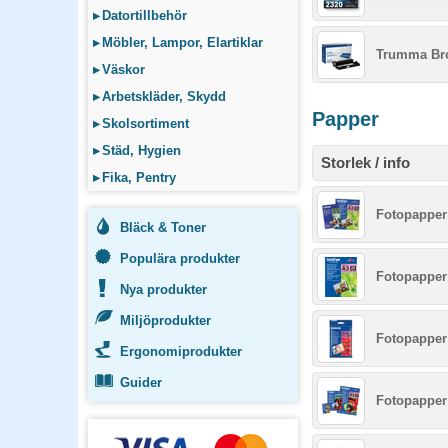
▸
Datortillbehör
▸
Möbler, Lampor, Elartiklar
Trumma Bro
▸
Väskor
▸
Arbetskläder, Skydd
Papper
▸
Skolsortiment
▸
Städ, Hygien
Storlek / info
▸
Fika, Pentry
Fotopapper 
Bläck & Toner
Populära produkter
Fotopapper 
Nya produkter
Miljöprodukter
Fotopapper
Ergonomiprodukter
Guider
Fotopapper 