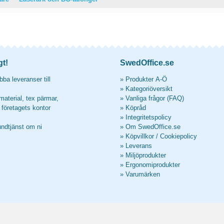
gt!
SwedOffice.se
ba leveranser till
»
Produkter A-Ö
»
Kategoriöversikt
material, tex pärmar,
»
Vanliga frågor (FAQ)
l företagets kontor
»
Köpråd
»
Integritetspolicy
undtjänst om ni
»
Om SwedOffice.se
»
Köpvillkor
/
Cookiepolicy
»
Leverans
»
Miljöprodukter
»
Ergonomiprodukter
»
Varumärken