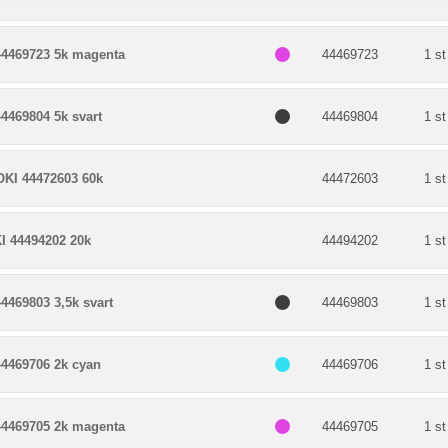
44469723 5k magenta
44469723
1 st
4469804 5k svart
44469804
1 st
OKI 44472603 60k
44472603
1 st
 44494202 20k
44494202
1 st
4469803 3,5k svart
44469803
1 st
44469706 2k cyan
44469706
1 st
44469705 2k magenta
44469705
1 st