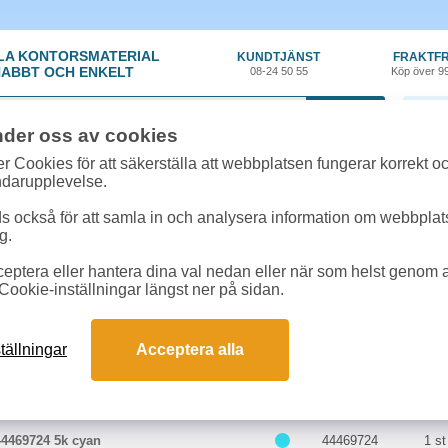
LA KONTORSMATERIAL
KUNDTJÄNST
FRAKTFR
ABBT OCH ENKELT
08-24 50 55
Köp över 9
0 var
nder oss av cookies
r Cookies för att säkerställa att webbplatsen fungerar korrekt o
 & toner
»
Okidata C 530 DN
ndarupplevelse.
r till Okidata C 530 DN online
 också för att samla in och analysera information om webbpla
 passar till Okidata C 530 DN
g.
eptera eller hantera dina val nedan eller när som helst genom at
ter till Okidata C 530 DN
Cookie-inställningar längst ner på sidan.
Färg
Art.nr
En
tällningar
Acceptera alla
44469722 5k gul
44469722
1 st
44469724 5k cyan
44469724
1 st