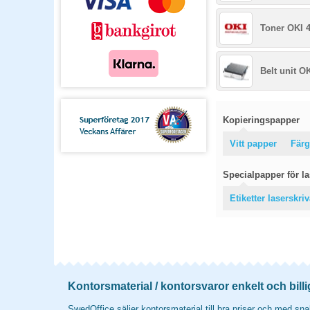
Toner OKI 
Belt unit O
Kopieringspapper
Vitt papper
Färg
Specialpapper för las
Etiketter laserskri
Kontorsmaterial / kontorsvaror enkelt och billi
SwedOffice säljer kontorsmaterial till bra priser och med snab