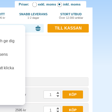
Priser:
exkl. moms
inkl. moms
ITT
SNABB LEVERANS
STORT UTBUD
95 kr
1-2 dagar
Över 12.000 artiklar
TILL KASSAN
or, 0.00 kr
ch ge dig
tsens
t klicka
het
Pris
KÖP
2595 kr
KÖP
2595 kr