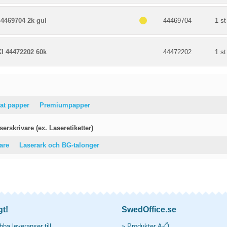
44469704 2k gul
44469704
1 st
KI 44472202 60k
44472202
1 st
at papper
Premiumpapper
erskrivare (ex. Laseretiketter)
vare
Laserark och BG-talonger
gt!
SwedOffice.se
ba leveranser till
»
Produkter A-Ö