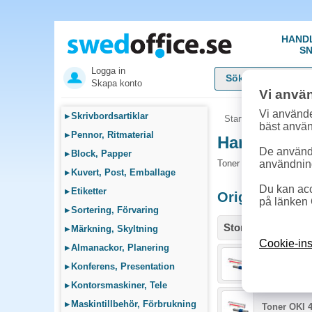
HAND
SN
Logga in
Skapa konto
Vi anvä
Vi använde
▸
Skrivbordsartiklar
Startsida
»
Sök bläck
bäst anvä
▸
Pennor, Ritmaterial
Handla Tone
De används
▸
Block, Papper
Toner och tillbehör som
användnin
▸
Kuvert, Post, Emballage
Du kan acc
▸
Etiketter
Originalproduk
på länken 
▸
Sortering, Förvaring
Storlek / info
▸
Märkning, Skyltning
Cookie-ins
▸
Almanackor, Planering
Toner OKI 
▸
Konferens, Presentation
▸
Kontorsmaskiner, Tele
▸
Maskintillbehör, Förbrukning
Toner OKI 