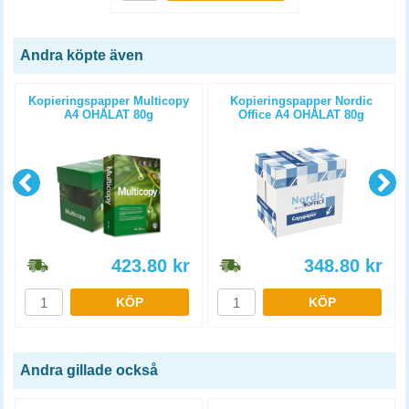
Andra köpte även
Kopieringspapper Multicopy
Kopieringspapper Nordic
A4 OHÅLAT 80g
Office A4 OHÅLAT 80g
5x500st/kartong
5x500st/kartong
423.80
kr
348.80
kr
KÖP
KÖP
Andra gillade också