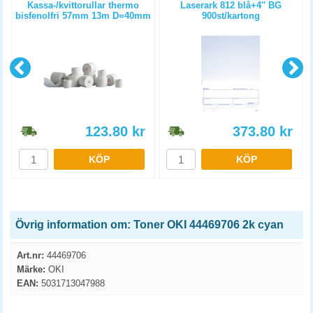
)
Kassa-/kvittorullar thermo
Laserark 812 blå+4" BG
bisfenolfri 57mm 13m D=40mm
900st/kartong
10st/fp
123.80
kr
373.80
kr
KÖP
KÖP
Övrig information om: Toner OKI 44469706 2k cyan
Art.nr:
44469706
Märke:
OKI
EAN:
5031713047988