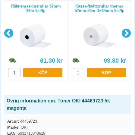
Räknemaskinsrullar 57mm
Kassa-/kvittorullar thermo
36m 5st/fp
57mm 50m D=64mm 5st/fp
61.30
kr
93.80
kr
KÖP
KÖP
Övrig information om: Toner OKI 44469723 5k
magenta
Art.nr:
44469723
Märke:
OKI
EAN:
5031713048619