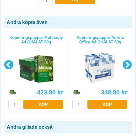
Andra köpte även
Kopieringspapper Multicopy
Kopieringspapper Nordic
A4 OHÅLAT 80g
Office A4 OHÅLAT 80g
5x500st/kartong
5x500st/kartong
423.80
kr
348.80
kr
KÖP
KÖP
Andra gillade också