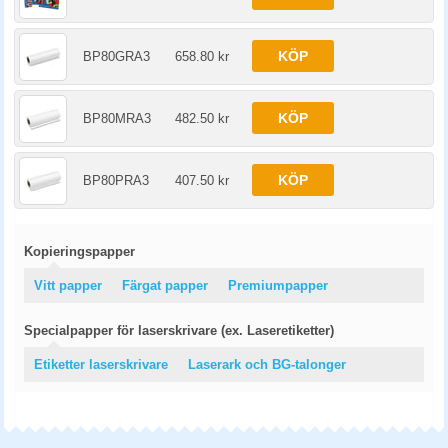
KÖP
BP80GRA3
658.80 kr
KÖP
BP80MRA3
482.50 kr
KÖP
BP80PRA3
407.50 kr
Kopieringspapper
Vitt papper
Färgat papper
Premiumpapper
Specialpapper för laserskrivare (ex. Laseretiketter)
Etiketter laserskrivare
Laserark och BG-talonger