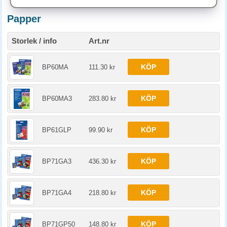
Papper
Storlek / info
Art.nr
KÖP
BP60MA
111.30 kr
KÖP
BP60MA3
283.80 kr
KÖP
BP61GLP
99.90 kr
KÖP
BP71GA3
436.30 kr
KÖP
BP71GA4
218.80 kr
KÖP
BP71GP50
148.80 kr