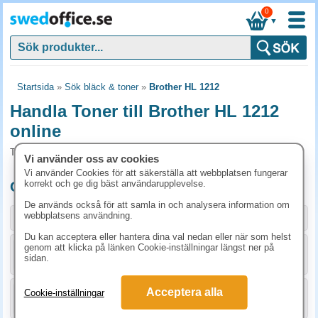
0
▼
Startsida
»
Sök bläck & toner
»
Brother HL 1212
Handla Toner till Brother HL 1212
online
Toner och tillbehör som passar till Brother HL 1212
Vi använder oss av cookies
Vi använder Cookies för att säkerställa att webbplatsen fungerar
korrekt och ge dig bäst användarupplevelse.
Originalprodukter till Brother HL 1212
De används också för att samla in och analysera information om
webbplatsens användning.
Storlek / info
Art.nr
Du kan acceptera eller hantera dina val nedan eller när som helst
genom att klicka på länken Cookie-inställningar längst ner på
KÖP
TN1050
711.30 kr
sidan.
Acceptera alla
Cookie-inställningar
KÖP
DR1050
1048.80 kr