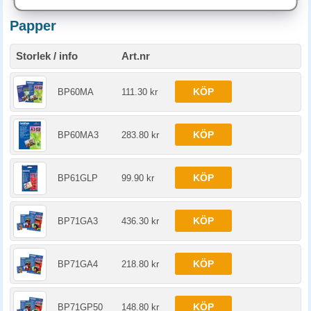
Papper
Storlek / info
Art.nr
KÖP
BP60MA
111.30 kr
KÖP
BP60MA3
283.80 kr
KÖP
BP61GLP
99.90 kr
KÖP
BP71GA3
436.30 kr
KÖP
BP71GA4
218.80 kr
KÖP
BP71GP50
148.80 kr