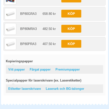
KÖP
BP80GRA3
658.80 kr
KÖP
BP80MRA3
482.50 kr
KÖP
BP80PRA3
407.50 kr
Kopieringspapper
Vitt papper
Färgat papper
Premiumpapper
Specialpapper för laserskrivare (ex. Laseretiketter)
Etiketter laserskrivare
Laserark och BG-talonger