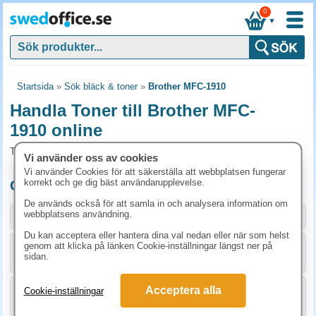
0
▼
Startsida
»
Sök bläck & toner
»
Brother MFC-1910
Handla Toner till Brother MFC-
1910 online
Toner och tillbehör som passar till Brother MFC-1910
Vi använder oss av cookies
Vi använder Cookies för att säkerställa att webbplatsen fungerar
korrekt och ge dig bäst användarupplevelse.
Originalprodukter till Brother MFC-1910
De används också för att samla in och analysera information om
webbplatsens användning.
Storlek / info
Art.nr
Du kan acceptera eller hantera dina val nedan eller när som helst
genom att klicka på länken Cookie-inställningar längst ner på
KÖP
TN1050
711.30 kr
sidan.
Acceptera alla
Cookie-inställningar
KÖP
DR1050
1048.80 kr