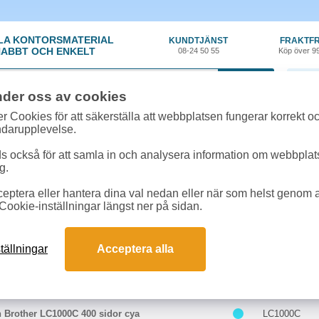
LA KONTORSMATERIAL
KUNDTJÄNST
FRAKTFR
ABBT OCH ENKELT
08-24 50 55
Köp över 9
0 var
nder oss av cookies
r Cookies för att säkerställa att webbplatsen fungerar korrekt o
 & toner
»
Brother DCP-130C
ndarupplevelse.
k till Brother DCP-130C online
 också för att samla in och analysera information om webbpla
 passar till Brother DCP-130C
g.
eptera eller hantera dina val nedan eller när som helst genom at
kter till Brother DCP-130C
Cookie-inställningar längst ner på sidan.
Färg
Art.nr
tällningar
Acceptera alla
n Brother LC1000BK 500 sidor sv
LC1000BK
 Brother LC1000C 400 sidor cya
LC1000C