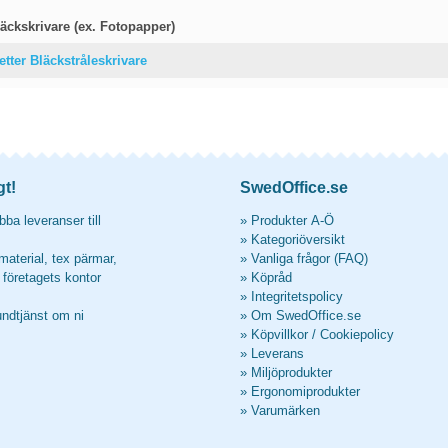
äckskrivare (ex. Fotopapper)
etter Bläckstråleskrivare
gt!
SwedOffice.se
ba leveranser till
»
Produkter A-Ö
»
Kategoriöversikt
material, tex pärmar,
»
Vanliga frågor (FAQ)
l företagets kontor
»
Köpråd
»
Integritetspolicy
undtjänst om ni
»
Om SwedOffice.se
»
Köpvillkor
/
Cookiepolicy
»
Leverans
»
Miljöprodukter
»
Ergonomiprodukter
»
Varumärken