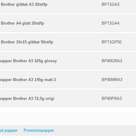
Brother glättat A3 20st/fp
BP71GA3
Brother A4 glatt 20st/fp
BP71GA4
Brother 10x15 glättat 50st/fp
BP71GP50
papper Brother A3 165g glossy
BP80GRA3
papper Brother A3 145g matt 2
BP80MRA3
papper Brother A3 72,5g origi
BP80PRA3
at papper
Premiumpapper