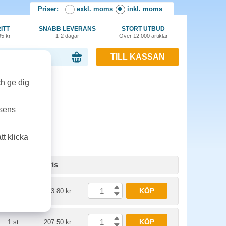
Priser:
exkl. moms
inkl. moms
ITT
SNABB LEVERANS
STORT UTBUD
95 kr
1-2 dagar
Över 12.000 artiklar
TILL KASSAN
or, 0.00 kr
ch ge dig
tsens
t klicka
Enhet
Pris
KÖP
1 st
343.80 kr
KÖP
1 st
207.50 kr