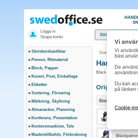
HAND
SN
Logga in
Skapa konto
Vi anvä
Vi använde
▸
Skrivbordsartiklar
Startsida
»
Sök bläck
bäst anvä
▸
Pennor, Ritmaterial
Handla Bläc
De används
▸
Block, Papper
Bläck och tillbehör som
användnin
▸
Kuvert, Post, Emballage
Du kan acc
▸
Etiketter
Originalprodu
på länken 
▸
Sortering, Förvaring
Storlek / info
▸
Märkning, Skyltning
Cookie-ins
▸
Almanackor, Planering
Bläckpatro
▸
Konferens, Presentation
▸
Kontorsmaskiner, Tele
▸
Maskintillbehör, Förbrukning
Bläckpatron