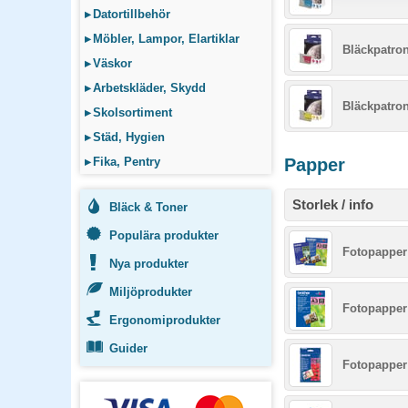
▸
Datortillbehör
▸
Möbler, Lampor, Elartiklar
Bläckpatro
▸
Väskor
▸
Arbetskläder, Skydd
Bläckpatron
▸
Skolsortiment
▸
Städ, Hygien
▸
Fika, Pentry
Papper
Storlek / info
Bläck & Toner
Populära produkter
Fotopapper 
Nya produkter
Miljöprodukter
Fotopapper 
Ergonomiprodukter
Guider
Fotopapper