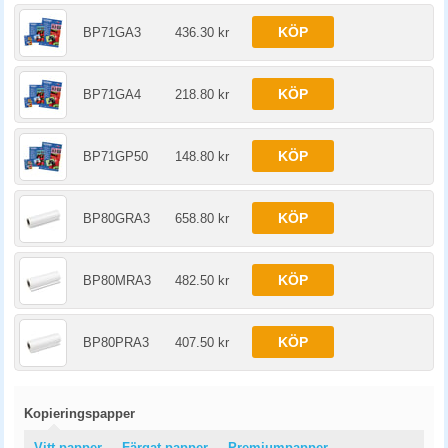
KÖP
BP71GA3
436.30 kr
KÖP
BP71GA4
218.80 kr
KÖP
BP71GP50
148.80 kr
KÖP
BP80GRA3
658.80 kr
KÖP
BP80MRA3
482.50 kr
KÖP
BP80PRA3
407.50 kr
Kopieringspapper
Vitt papper
Färgat papper
Premiumpapper