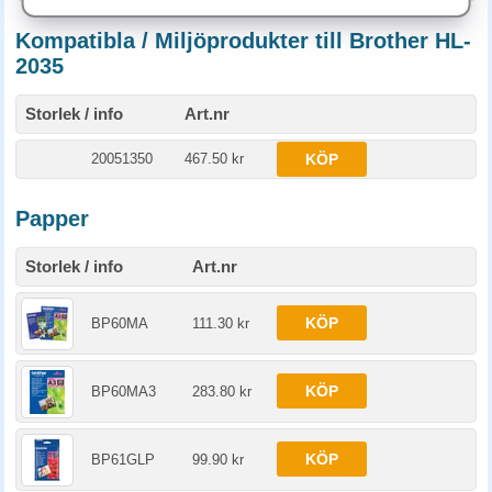
Kompatibla / Miljöprodukter till Brother HL-
2035
Storlek / info
Art.nr
20051350
467.50 kr
KÖP
Papper
Storlek / info
Art.nr
KÖP
BP60MA
111.30 kr
KÖP
BP60MA3
283.80 kr
KÖP
BP61GLP
99.90 kr