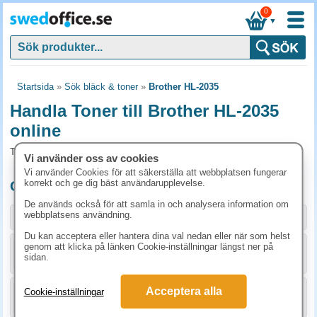
0
▼
Startsida
»
Sök bläck & toner
»
Brother HL-2035
Handla Toner till Brother HL-2035
online
Toner och tillbehör som passar till Brother HL-2035
Vi använder oss av cookies
Vi använder Cookies för att säkerställa att webbplatsen fungerar
korrekt och ge dig bäst användarupplevelse.
Originalprodukter till Brother HL-2035
De används också för att samla in och analysera information om
webbplatsens användning.
Storlek / info
Art.nr
Du kan acceptera eller hantera dina val nedan eller när som helst
genom att klicka på länken Cookie-inställningar längst ner på
KÖP
DR2005
1336.30 kr
sidan.
Acceptera alla
Cookie-inställningar
KÖP
TN2005
873.80 kr