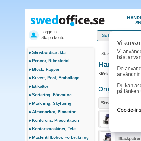
HAND
SN
Logga in
Skapa konto
Vi anvä
Vi använde
▸
Skrivbordsartiklar
Startsida
»
Sök bläck
bäst anvä
▸
Pennor, Ritmaterial
Handla Bläc
De används
▸
Block, Papper
Bläck och tillbehör som
användnin
▸
Kuvert, Post, Emballage
Du kan acc
▸
Etiketter
Originalproduk
på länken 
▸
Sortering, Förvaring
Storlek / info
▸
Märkning, Skyltning
Cookie-ins
▸
Almanackor, Planering
Bläckpatro
▸
Konferens, Presentation
▸
Kontorsmaskiner, Tele
▸
Maskintillbehör, Förbrukning
Bläckpatron