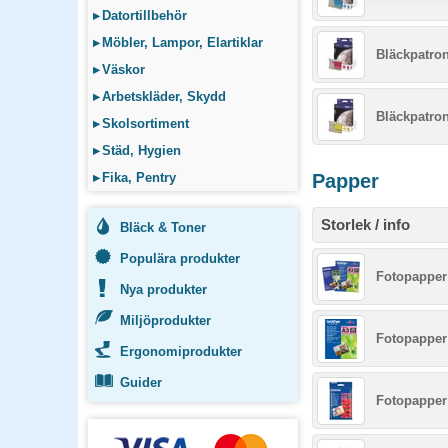
▸
Datortillbehör
▸
Möbler, Lampor, Elartiklar
Bläckpatro
▸
Väskor
▸
Arbetskläder, Skydd
Bläckpatron
▸
Skolsortiment
▸
Städ, Hygien
▸
Fika, Pentry
Papper
Storlek / info
Bläck & Toner
Populära produkter
Fotopapper 
Nya produkter
Miljöprodukter
Fotopapper 
Ergonomiprodukter
Guider
Fotopapper