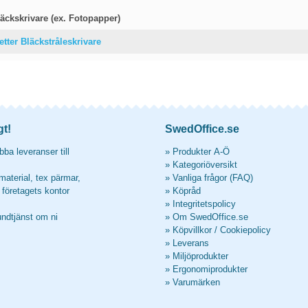
äckskrivare (ex. Fotopapper)
etter Bläckstråleskrivare
gt!
SwedOffice.se
ba leveranser till
»
Produkter A-Ö
»
Kategoriöversikt
material, tex pärmar,
»
Vanliga frågor (FAQ)
l företagets kontor
»
Köpråd
»
Integritetspolicy
undtjänst om ni
»
Om SwedOffice.se
»
Köpvillkor
/
Cookiepolicy
»
Leverans
»
Miljöprodukter
»
Ergonomiprodukter
»
Varumärken