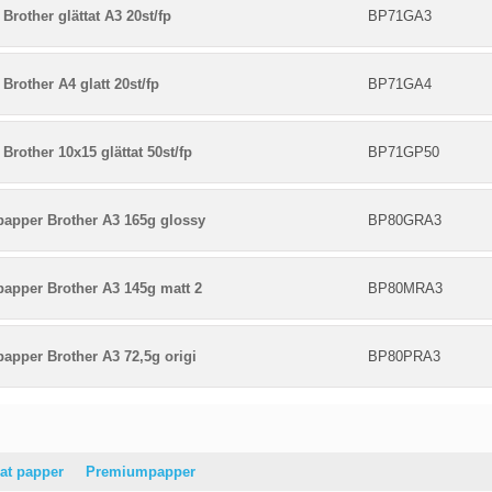
Brother glättat A3 20st/fp
BP71GA3
Brother A4 glatt 20st/fp
BP71GA4
Brother 10x15 glättat 50st/fp
BP71GP50
papper Brother A3 165g glossy
BP80GRA3
papper Brother A3 145g matt 2
BP80MRA3
papper Brother A3 72,5g origi
BP80PRA3
at papper
Premiumpapper