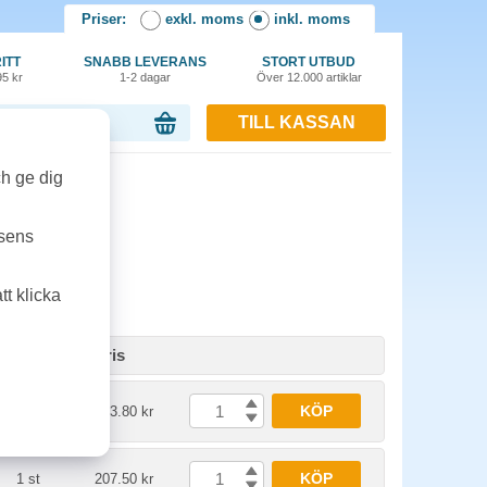
Priser:
exkl. moms
inkl. moms
ITT
SNABB LEVERANS
STORT UTBUD
95 kr
1-2 dagar
Över 12.000 artiklar
TILL KASSAN
or, 0.00 kr
ch ge dig
tsens
t klicka
Enhet
Pris
KÖP
1 st
343.80 kr
KÖP
1 st
207.50 kr