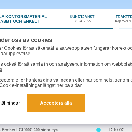
LA KONTORSMATERIAL
KUNDTJÄNST
FRAKTFR
ABBT OCH ENKELT
08-24 50 55
Köp över 9
0 var
nder oss av cookies
r Cookies för att säkerställa att webbplatsen fungerar korrekt o
 & toner
»
Brother FAX 1860C
ndarupplevelse.
k till Brother FAX 1860C online
 också för att samla in och analysera information om webbpla
 passar till Brother FAX 1860C
g.
eptera eller hantera dina val nedan eller när som helst genom at
ter till Brother FAX 1860C
Cookie-inställningar längst ner på sidan.
Färg
Art.nr
tällningar
Acceptera alla
n Brother LC1000BK 500 sidor sv
LC1000BK
 Brother LC1000C 400 sidor cya
LC1000C