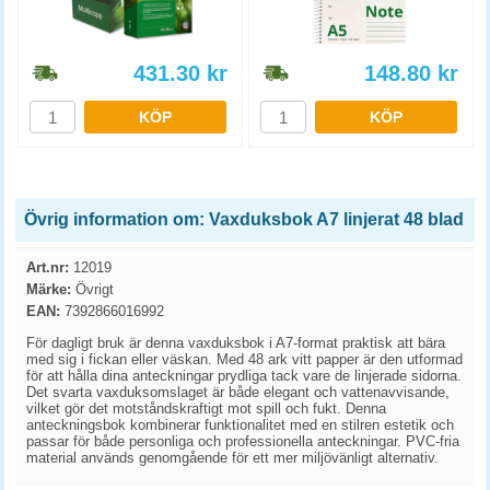
431.30
kr
148.80
kr
KÖP
KÖP
Övrig information om: Vaxduksbok A7 linjerat 48 blad
Art.nr:
12019
Märke:
Övrigt
EAN:
7392866016992
För dagligt bruk är denna vaxduksbok i A7-format praktisk att bära
med sig i fickan eller väskan. Med 48 ark vitt papper är den utformad
för att hålla dina anteckningar prydliga tack vare de linjerade sidorna.
Det svarta vaxduksomslaget är både elegant och vattenavvisande,
vilket gör det motståndskraftigt mot spill och fukt. Denna
anteckningsbok kombinerar funktionalitet med en stilren estetik och
passar för både personliga och professionella anteckningar. PVC-fria
material används genomgående för ett mer miljövänligt alternativ.