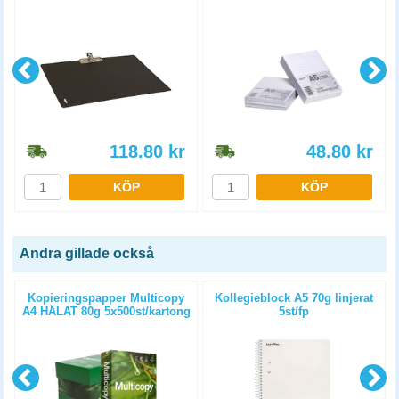
118.80
kr
48.80
kr
KÖP
KÖP
Andra gillade också
Kopieringspapper Multicopy
Kollegieblock A5 70g linjerat
A4 HÅLAT 80g 5x500st/kartong
5st/fp