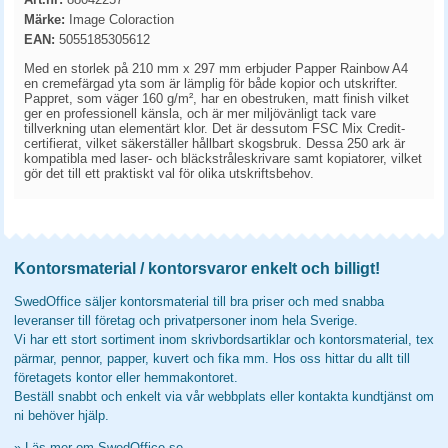
Märke:
Image Coloraction
EAN:
5055185305612
Med en storlek på 210 mm x 297 mm erbjuder Papper Rainbow A4
en cremefärgad yta som är lämplig för både kopior och utskrifter.
Pappret, som väger 160 g/m², har en obestruken, matt finish vilket
ger en professionell känsla, och är mer miljövänligt tack vare
tillverkning utan elementärt klor. Det är dessutom FSC Mix Credit-
certifierat, vilket säkerställer hållbart skogsbruk. Dessa 250 ark är
kompatibla med laser- och bläckstråleskrivare samt kopiatorer, vilket
gör det till ett praktiskt val för olika utskriftsbehov.
Kontorsmaterial / kontorsvaror enkelt och billigt!
SwedOffice säljer kontorsmaterial till bra priser och med snabba
leveranser till företag och privatpersoner inom hela Sverige.
Vi har ett stort sortiment inom skrivbordsartiklar och kontorsmaterial, tex
pärmar, pennor, papper, kuvert och fika mm. Hos oss hittar du allt till
företagets kontor eller hemmakontoret.
Beställ snabbt och enkelt via vår webbplats eller kontakta kundtjänst om
ni behöver hjälp.
»
Läs mer om SwedOffice.se