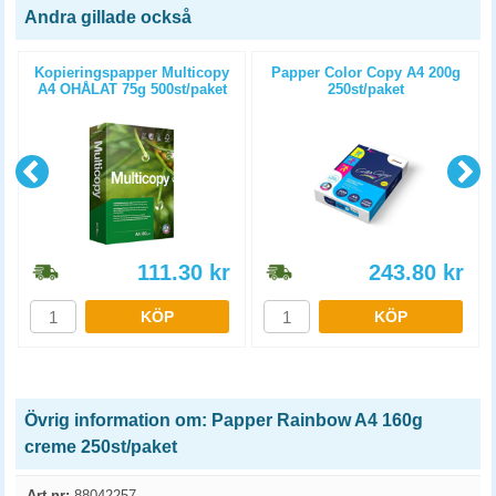
Andra gillade också
Kopieringspapper Multicopy
Papper Color Copy A4 200g
A4 OHÅLAT 75g 500st/paket
250st/paket
111.30
kr
243.80
kr
KÖP
KÖP
Övrig information om: Papper Rainbow A4 160g
creme 250st/paket
Art.nr:
88042257