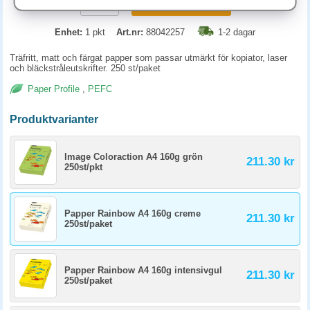
KÖP
Enhet:
1 pkt
Art.nr:
88042257
1-2 dagar
Träfritt, matt och färgat papper som passar utmärkt för kopiator, laser
och bläckstråleutskrifter. 250 st/paket
Paper Profile
,
PEFC
Produktvarianter
Image Coloraction A4 160g grön
211.30 kr
250st/pkt
Papper Rainbow A4 160g creme
211.30 kr
250st/paket
Papper Rainbow A4 160g intensivgul
211.30 kr
250st/paket