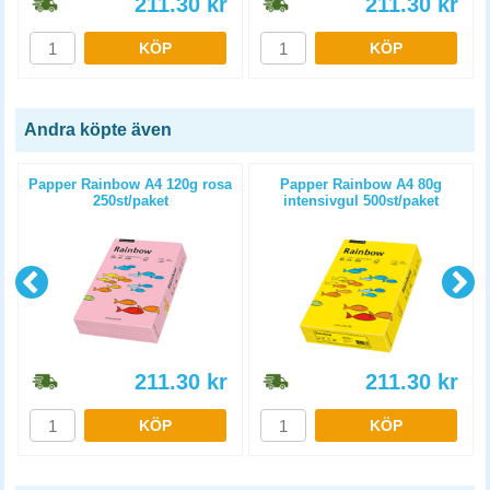
211.30
kr
211.30
kr
KÖP
KÖP
Andra köpte även
Papper Rainbow A4 120g rosa
Papper Rainbow A4 80g
250st/paket
intensivgul 500st/paket
211.30
kr
211.30
kr
KÖP
KÖP