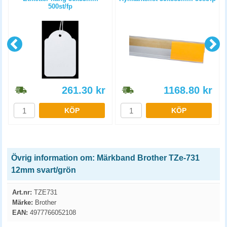
500st/fp
261.30
kr
1168.80
kr
KÖP
KÖP
Övrig information om: Märkband Brother TZe-731
12mm svart/grön
Art.nr:
TZE731
Märke:
Brother
EAN:
4977766052108