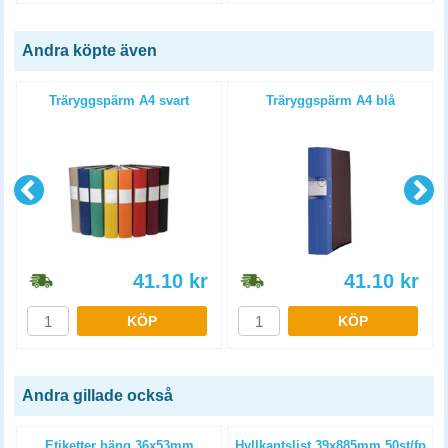
Andra köpte även
4
Träryggspärm A4 svart
Träryggspärm A4 blå
41.10
kr
41.10
kr
KÖP
KÖP
Andra gillade också
Etiketter häng 36x53mm
Hyllkantslist 39x885mm 50st/fp