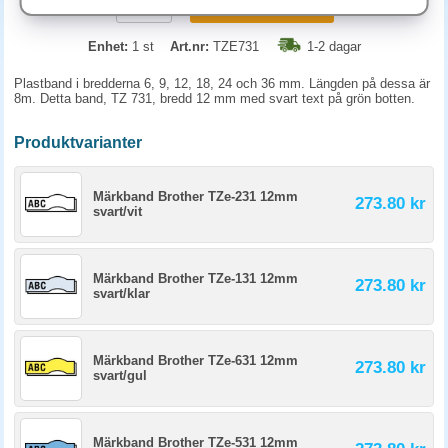
KÖP
Enhet:
1 st
Art.nr:
TZE731
1-2 dagar
Plastband i bredderna 6, 9, 12, 18, 24 och 36 mm. Längden på dessa är
8m. Detta band, TZ 731, bredd 12 mm med svart text på grön botten.
Produktvarianter
Märkband Brother TZe-231 12mm
273.80 kr
svart/vit
Märkband Brother TZe-131 12mm
273.80 kr
svart/klar
Märkband Brother TZe-631 12mm
273.80 kr
svart/gul
Märkband Brother TZe-531 12mm