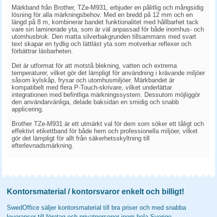
Märkband från Brother, TZe-M931, erbjuder en pålitlig och mångsidig
lösning för alla märkningsbehov. Med en bredd på 12 mm och en
längd på 8 m, kombinerar bandet funktionalitet med hållbarhet tack
vare sin laminerade yta, som är väl anpassad för både inomhus- och
utomhusbruk. Den matta silverbakgrunden tillsammans med svart
text skapar en tydlig och lättläst yta som motverkar reflexer och
förbättrar läsbarheten.
Det är utformat för att motstå blekning, vatten och extrema
temperaturer, vilket gör det lämpligt för användning i krävande miljöer
såsom kylskåp, frysar och utomhusmiljöer. Märkbandet är
kompatibelt med flera P-Touch-skrivare, vilket underlättar
integrationen med befintliga märkningssystem. Dessutom möjliggör
den användarvänliga, delade baksidan en smidig och snabb
applicering.
Brother TZe-M931 är ett utmärkt val för dem som söker ett tåligt och
effektivt etikettband för både hem och professionella miljöer, vilket
gör det lämpligt för allt från säkerhetsskyltning till
efterlevnadsmärkning.
Kontorsmaterial / kontorsvaror enkelt och billigt!
SwedOffice säljer kontorsmaterial till bra priser och med snabba
leveranser till företag och privatpersoner inom hela Sverige.