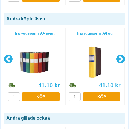
Andra köpte även
4
Träryggspärm A4 svart
Träryggspärm A4 gul
41.10
kr
41.10
kr
KÖP
KÖP
Andra gillade också