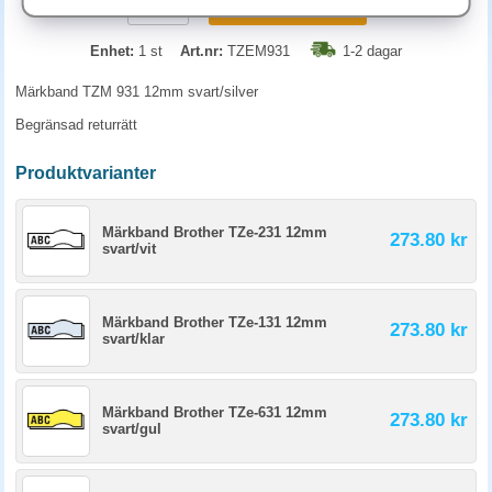
KÖP
Enhet:
1 st
Art.nr:
TZEM931
1-2 dagar
Märkband TZM 931 12mm svart/silver
Begränsad returrätt
Produktvarianter
Märkband Brother TZe-231 12mm
273.80 kr
svart/vit
Märkband Brother TZe-131 12mm
273.80 kr
svart/klar
Märkband Brother TZe-631 12mm
273.80 kr
svart/gul