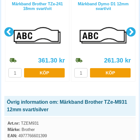
Märkband Brother TZe-241
Märkband Dymo D1 12mm
18mm svart/vit
svart/vit
361.30
kr
261.30
kr
KÖP
KÖP
Övrig information om: Märkband Brother TZe-M931
12mm svart/silver
Art.nr:
TZEM931
Märke:
Brother
EAN:
4977766601399