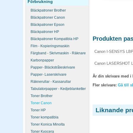
Förbrukning
Bläckpatroner Brother
Bläckpatroner Canon
Bläckpatroner Epson
Bläckpatroner HP
Produkten pass
Bläckpatroner Kompatibla HP
Film - Kopieringsmaskin
Canon I-SENSYS LBP
Färgband - Skrivmaskin - Räknare
Karbonpapper
Canon LASERSHOT L
Papper- Bläckstråleskrivare
Papper- Laserskrivare
Är din skrivare med i 
Räknerullar - Kassarullar
Fler skrivare:
Gå till 
Tabulatorpapper - Kedjeblanketter
Toner Brother
Toner Canon
Liknande pr
Toner HP
Toner kompatibla
Toner Konica Minolta
Toner Kyocera