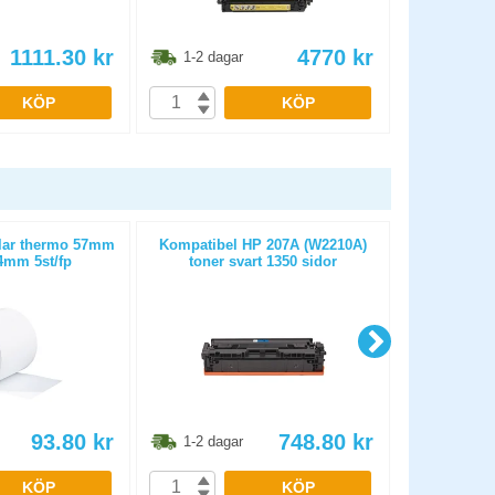
1111.30
kr
4770
kr
1-2 dagar
1-2 dag
KÖP
KÖP
llar thermo 57mm
Kompatibel HP 207A (W2210A)
Kassa-/kvit
mm 5st/fp
toner svart 1350 sidor
25m D
93.80
kr
748.80
kr
1-2 dagar
1-2 dag
KÖP
KÖP