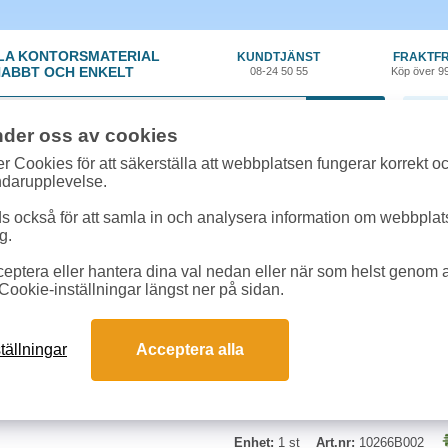
LA KONTORSMATERIAL
KUNDTJÄNST
FRAKTFR
ABBT OCH ENKELT
08-24 50 55
Köp över 9
0 var
nder oss av cookies
ehör, Förbrukning
»
Toner Canon
»
Toner Canon LBP3300 2,5k svart
r Cookies för att säkerställa att webbplatsen fungerar korrekt o
ndarupplevelse.
Toner Canon LBP3300 
 också för att samla in och analysera information om webbpla
g.
Toner Canon LBP3300 svart
eptera eller hantera dina val nedan eller när som helst genom at
Cookie-inställningar längst ner på sidan.
tällningar
Acceptera alla
Enhet:
1 st
Art.nr:
10266B002