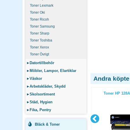
Toner Lexmark
Toner Oki
Toner Ricoh
Toner Samsung
Toner Sharp
Toner Toshiba
Toner Xerox
Toner Övrigt
▸
Datortillbehör
▸
Möbler, Lampor, Elartiklar
Andra köpte
▸
Väskor
▸
Arbetskläder, Skydd
 svart
Toner HP CE251A 7k cyan
Toner HP 128A
▸
Skolsortiment
▸
Städ, Hygien
▸
Fika, Pentry
Bläck & Toner