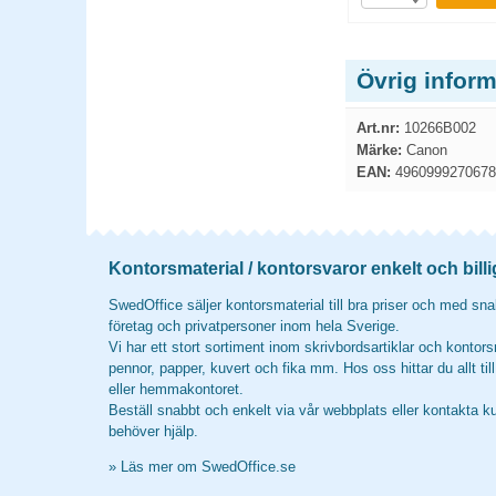
Övrig infor
Art.nr:
10266B002
Märke:
Canon
EAN:
4960999270678
Kontorsmaterial / kontorsvaror enkelt och billi
SwedOffice säljer kontorsmaterial till bra priser och med snab
företag och privatpersoner inom hela Sverige.
Vi har ett stort sortiment inom skrivbordsartiklar och kontors
pennor, papper, kuvert och fika mm. Hos oss hittar du allt til
eller hemmakontoret.
Beställ snabbt och enkelt via vår webbplats eller kontakta k
behöver hjälp.
»
Läs mer om SwedOffice.se