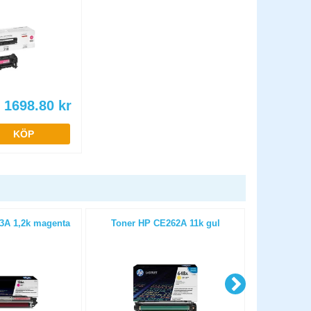
1698.80
kr
KÖP
3A 1,2k magenta
Toner HP CE262A 11k gul
Toner HP