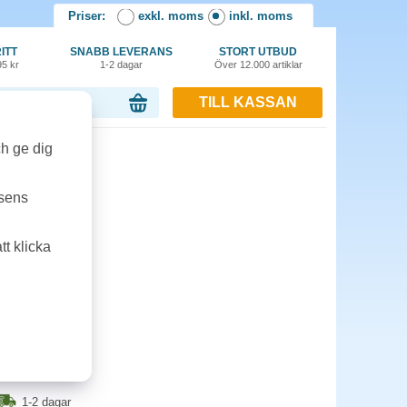
Priser:
exkl. moms
inkl. moms
ITT
SNABB LEVERANS
STORT UTBUD
95 kr
1-2 dagar
Över 12.000 artiklar
TILL KASSAN
or, 0.00 kr
ch ge dig
2,5k svart
tsens
t klicka
1-2 dagar