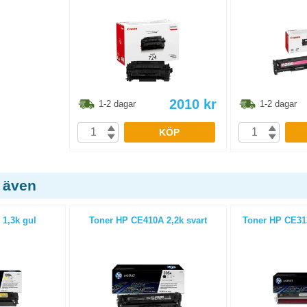
2010
kr
1-2 dagar
1-2 dagar
KÖP
 även
 1,3k gul
Toner HP CE410A 2,2k svart
Toner HP CE31