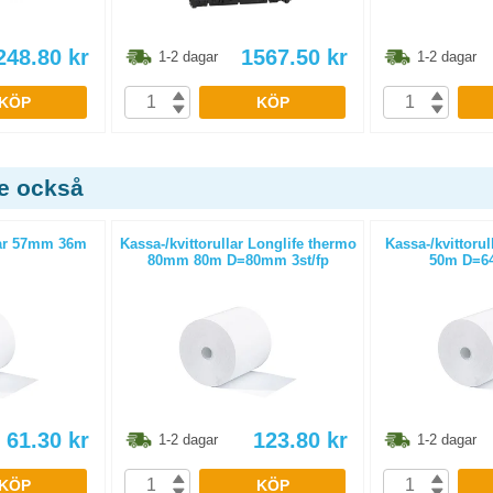
248.80
kr
1567.50
kr
1-2 dagar
1-2 dagar
KÖP
KÖP
de också
ar 57mm 36m
Kassa-/kvittorullar Longlife thermo
Kassa-/kvittoru
80mm 80m D=80mm 3st/fp
50m D=64
61.30
kr
123.80
kr
1-2 dagar
1-2 dagar
KÖP
KÖP