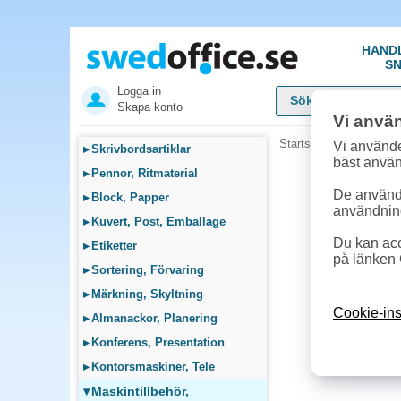
HAND
SN
Logga in
Skapa konto
Vi anvä
Startsida
»
Maskintillb
Vi använde
▸
Skrivbordsartiklar
bäst anvä
▸
Pennor, Ritmaterial
De används
▸
Block, Papper
användnin
▸
Kuvert, Post, Emballage
Du kan acc
▸
Etiketter
på länken 
▸
Sortering, Förvaring
▸
Märkning, Skyltning
Cookie-ins
▸
Almanackor, Planering
▸
Konferens, Presentation
▸
Kontorsmaskiner, Tele
▾
Maskintillbehör,