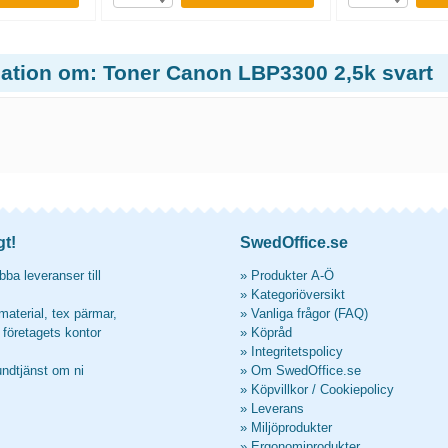
mation om: Toner Canon LBP3300 2,5k svart
gt!
SwedOffice.se
ba leveranser till
»
Produkter A-Ö
»
Kategoriöversikt
material, tex pärmar,
»
Vanliga frågor (FAQ)
l företagets kontor
»
Köpråd
»
Integritetspolicy
undtjänst om ni
»
Om SwedOffice.se
»
Köpvillkor
/
Cookiepolicy
»
Leverans
»
Miljöprodukter
»
Ergonomiprodukter