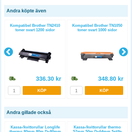
Andra köpte även
)
Kompatibel Brother TN2410
Kompatibel Brother TN1050
toner svart 1200 sidor
toner svart 1000 sidor
336.30
kr
348.80
kr
KÖP
KÖP
Andra gillade också
Kassa-/kvittorullar Longlife
Kassa-/kvittorullar thermo
thermo 80mm 80m D=80mm
57mm 50m D=64mm 5st/fp