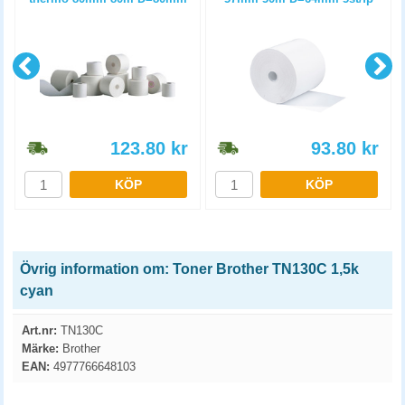
3st/fp
123.80
kr
93.80
kr
KÖP
KÖP
Övrig information om: Toner Brother TN130C 1,5k
cyan
Art.nr:
TN130C
Märke:
Brother
EAN:
4977766648103