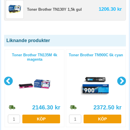
1206.30 kr
Toner Brother TN130Y 1,5k gul
Liknande produkter
l
Toner Brother TN135M 4k
Toner Brother TN900C 6k cyan
magenta
2146.30
kr
2372.50
kr
KÖP
KÖP