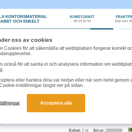
LA KONTORSMATERIAL
KUNDTJÄNST
FRAKTFR
ABBT OCH ENKELT
08-24 50 55
Köp över 9
0 var
nder oss av cookies
ehör, Förbrukning
»
Toner kompatibla
»
Toner NO HP Q2671A cyan 4000 sido
r Cookies för att säkerställa att webbplatsen fungerar korrekt o
ndarupplevelse.
Toner NO HP Q2671A c
 också för att samla in och analysera information om webbpla
g.
Toner Nordic Office Q2671A cyan 
eptera eller hantera dina val nedan eller när som helst genom at
Cookie-inställningar längst ner på sidan.
tällningar
Acceptera alla
Enhet:
1 st
Art.nr:
20050658