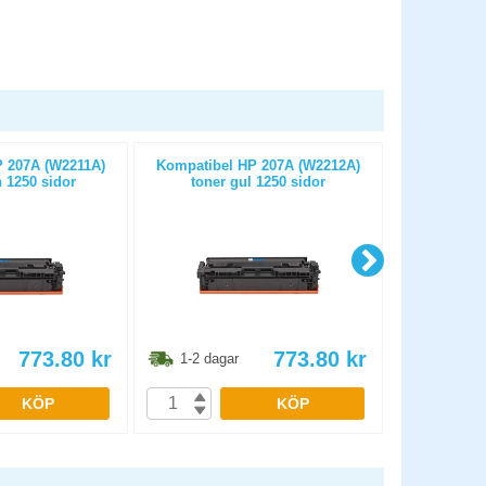
 207A (W2211A)
Kompatibel HP 207A (W2212A)
Kompatibel H
 1250 sidor
toner gul 1250 sidor
sva
773.80
kr
773.80
kr
1-2 dagar
1-2 dag
KÖP
KÖP