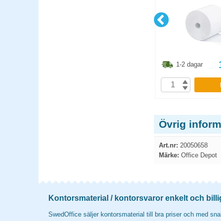
1.30
kr
71.30
kr
1-2 dagar
1-2 dagar
P
KÖP
Övrig infor
Art.nr:
20050658
Märke:
Office Depot
Kontorsmaterial / kontorsvaror enkelt och billi
SwedOffice säljer kontorsmaterial till bra priser och med snab