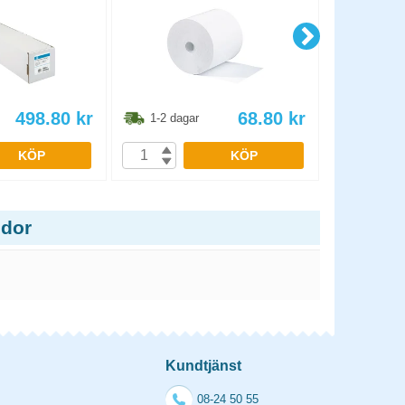
498.80
kr
68.80
kr
1-2 dagar
1-2 dag
KÖP
KÖP
idor
Kundtjänst
08-24 50 55