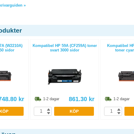
skrivarguiden »
odukter
7A (W2210A)
Kompatibel HP 59A (CF259A) toner
Kompatibel HP
50 sidor
svart 3000 sidor
toner cyan
748.80
kr
861.30
kr
1-2 dagar
1-2 dagar
KÖP
KÖP