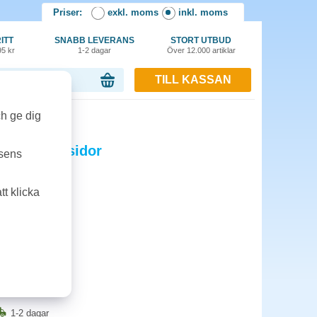
Priser:
exkl. moms
inkl. moms
ITT
SNABB LEVERANS
STORT UTBUD
95 kr
1-2 dagar
Över 12.000 artiklar
TILL KASSAN
or, 0.00 kr
r
ch ge dig
yan 4000 sidor
tsens
Miljö
t klicka
1-2 dagar