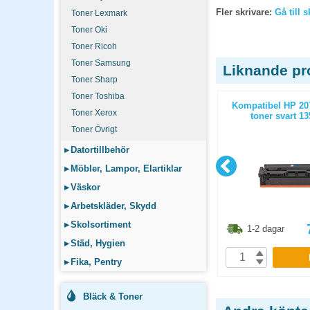
Fler skrivare:
Gå till 
Toner Lexmark
Toner Oki
Toner Ricoh
Toner Samsung
Liknande pr
Toner Sharp
Toner Toshiba
2420 toner
Toner NO HP C7115A 2,5k svart
Kompatibel HP 20
Toner Xerox
or
toner svart 13
Toner Övrigt
▸
Datortillbehör
▸
Möbler, Lampor, Elartiklar
▸
Väskor
▸
Arbetskläder, Skydd
▸
Skolsortiment
1.30
kr
455
kr
1-2 dagar
1-2 dagar
▸
Städ, Hygien
P
KÖP
▸
Fika, Pentry
Bläck & Toner