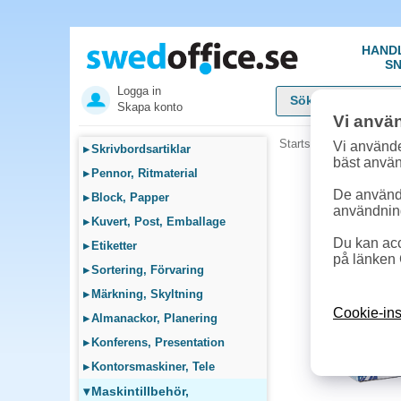
HAND
SN
Logga in
Skapa konto
Vi anvä
Startsida
»
Maskintillb
Vi använde
▸
Skrivbordsartiklar
bäst anvä
▸
Pennor, Ritmaterial
De används
▸
Block, Papper
användnin
▸
Kuvert, Post, Emballage
Du kan acc
▸
Etiketter
på länken 
▸
Sortering, Förvaring
▸
Märkning, Skyltning
Cookie-ins
▸
Almanackor, Planering
▸
Konferens, Presentation
▸
Kontorsmaskiner, Tele
▾
Maskintillbehör,