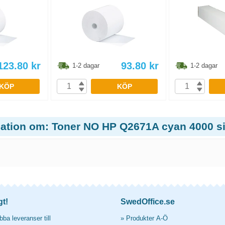
123.80
kr
93.80
kr
1-2 dagar
1-2 dagar
KÖP
KÖP
mation om: Toner NO HP Q2671A cyan 4000 s
gt!
SwedOffice.se
ba leveranser till
»
Produkter A-Ö