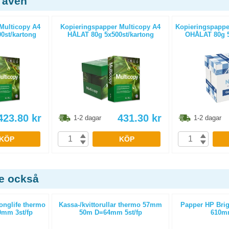
 även
Multicopy A4
Kopieringspapper Multicopy A4
Kopieringspapper
0st/kartong
HÅLAT 80g 5x500st/kartong
OHÅLAT 80g 5
423.80
kr
431.30
kr
1-2 dagar
1-2 dagar
KÖP
KÖP
de också
Longlife thermo
Kassa-/kvittorullar thermo 57mm
Papper HP Brig
mm 3st/fp
50m D=64mm 5st/fp
610m