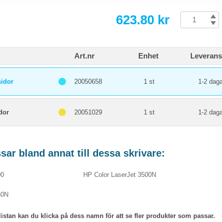
623.80 kr
Art.nr
Enhet
Leverans
sidor
20050658
1 st
1-2 daga
dor
20051029
1 st
1-2 daga
ar bland annat till dessa skrivare:
00
HP Color LaserJet 3500N
50N
listan kan du klicka på dess namn för att se fler produkter som passar.