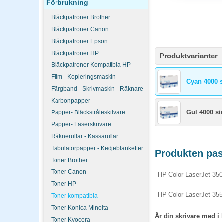
Förbrukning
Bläckpatroner Brother
Bläckpatroner Canon
Bläckpatroner Epson
Bläckpatroner HP
Produktvarianter
Bläckpatroner Kompatibla HP
Film - Kopieringsmaskin
Cyan 4000 
Färgband - Skrivmaskin - Räknare
Karbonpapper
Gul 4000 si
Papper- Bläckstråleskrivare
Papper- Laserskrivare
Räknerullar - Kassarullar
Tabulatorpapper - Kedjeblanketter
Produkten pass
Toner Brother
Toner Canon
HP Color LaserJet 35
Toner HP
HP Color LaserJet 35
Toner kompatibla
Toner Konica Minolta
Är din skrivare med i 
Toner Kyocera