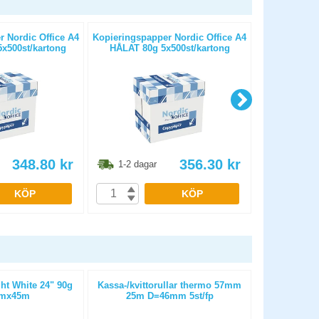
 Nordic Office A4
Kopieringspapper Nordic Office A4
Kopierings
x500st/kartong
HÅLAT 80g 5x500st/kartong
OHÅLAT 
348.80
kr
356.30
kr
1-2 dagar
1-2 dag
KÖP
KÖP
ht White 24" 90g
Kassa-/kvittorullar thermo 57mm
Kassa-/k
mx45m
25m D=46mm 5st/fp
bisfenolfr