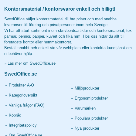
Kontorsmaterial / kontorsvaror enkelt och billigt!
SwedOffice säljer kontorsmaterial till bra priser och med snabba
leveranser till företag och privatpersoner inom hela Sverige.
Vi har ett stort sortiment inom skrivbordsartiklar och kontorsmaterial, tex
pärmar, pennor, papper, kuvert och fika mm. Hos oss hittar du allt till
företagets kontor eller hemmakontoret.
Beställ snabbt och enkelt via vår webbplats eller kontakta kundtjänst om
ni behöver hjälp.
»
Läs mer om SwedOffice.se
SwedOffice.se
»
Produkter A-Ö
»
Miljöprodukter
»
Kategoriöversikt
»
Ergonomiprodukter
»
Vanliga frågor (FAQ)
»
Varumärken
»
Köpråd
»
Populära produkter
»
Integritetspolicy
»
Nya produkter
»
Om SwedOffice.se