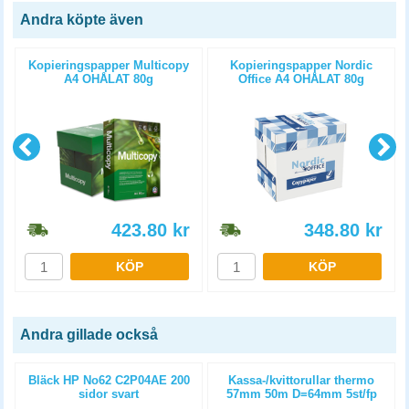
Andra köpte även
Kopieringspapper Multicopy
Kopieringspapper Nordic
A4 OHÅLAT 80g
Office A4 OHÅLAT 80g
5x500st/kartong
5x500st/kartong
423.80
kr
348.80
kr
KÖP
KÖP
Andra gillade också
Bläck HP No62 C2P04AE 200
Kassa-/kvittorullar thermo
sidor svart
57mm 50m D=64mm 5st/fp