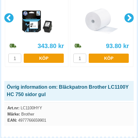
343.80
kr
93.80
kr
KÖP
KÖP
Övrig information om: Bläckpatron Brother LC1100Y
HC 750 sidor gul
Art.nr:
LC1100HYY
Märke:
Brother
EAN:
4977766659901