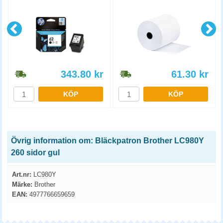
343.80
kr
61.30
kr
KÖP
KÖP
Övrig information om: Bläckpatron Brother LC980Y
260 sidor gul
Art.nr:
LC980Y
Märke:
Brother
EAN:
4977766659659