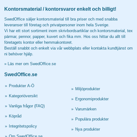
Kontorsmaterial / kontorsvaror enkelt och billigt!
SwedOffice säljer kontorsmaterial till bra priser och med snabba
leveranser till företag och privatpersoner inom hela Sverige.
Vi har ett stort sortiment inom skrivbordsartiklar och kontorsmaterial, tex
pärmar, pennor, papper, kuvert och fika mm. Hos oss hittar du allt till
företagets kontor eller hemmakontoret.
Beställ snabbt och enkelt via vår webbplats eller kontakta kundtjänst om
ni behöver hjälp.
»
Läs mer om SwedOffice.se
SwedOffice.se
»
Produkter A-Ö
»
Miljöprodukter
»
Kategoriöversikt
»
Ergonomiprodukter
»
Vanliga frågor (FAQ)
»
Varumärken
»
Köpråd
»
Populära produkter
»
Integritetspolicy
»
Nya produkter
»
Om SwedOffice.se