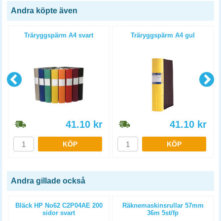
Andra köpte även
4
Träryggspärm A4 svart
Träryggspärm A4 gul
41.10
kr
41.10
kr
KÖP
KÖP
Andra gillade också
)
Bläck HP No62 C2P04AE 200
Räknemaskinsrullar 57mm
sidor svart
36m 5st/fp