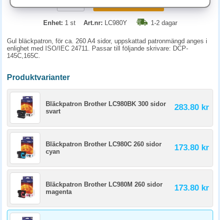
KÖP
Enhet:
1 st
Art.nr:
LC980Y
1-2 dagar
Gul bläckpatron, för ca. 260 A4 sidor, uppskattad patronmängd anges i
enlighet med ISO/IEC 24711. Passar till följande skrivare: DCP-
145C,165C.
Produktvarianter
Bläckpatron Brother LC980BK 300 sidor
283.80 kr
svart
Bläckpatron Brother LC980C 260 sidor
173.80 kr
cyan
Bläckpatron Brother LC980M 260 sidor
173.80 kr
magenta