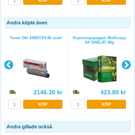
KÖP
KÖP
Andra köpte även
n
Toner Oki 43865724 8k svart
Kopieringspapper Multicopy
A4 OHÅLAT 80g
5x500st/kartong
2146.30
kr
423.80
kr
KÖP
KÖP
Andra gillade också