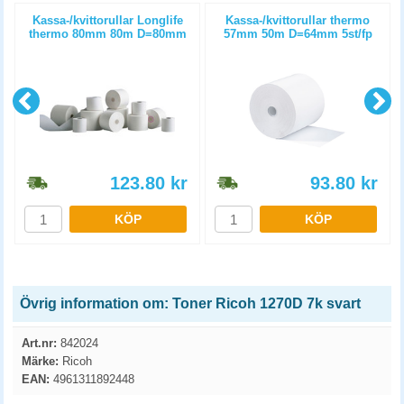
Kassa-/kvittorullar Longlife
Kassa-/kvittorullar thermo
thermo 80mm 80m D=80mm
57mm 50m D=64mm 5st/fp
3st/fp
123.80
kr
93.80
kr
KÖP
KÖP
Övrig information om: Toner Ricoh 1270D 7k svart
Art.nr:
842024
Märke:
Ricoh
EAN:
4961311892448