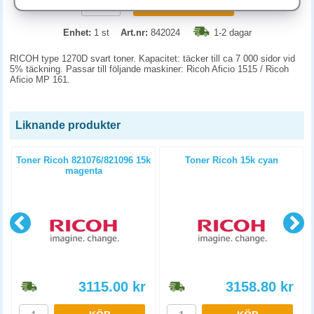
KÖP
Enhet:
1 st
Art.nr:
842024
1-2 dagar
RICOH type 1270D svart toner. Kapacitet: täcker till ca 7 000 sidor vid
5% täckning. Passar till följande maskiner: Ricoh Aficio 1515 / Ricoh
Aficio MP 161.
Liknande produkter
Toner Ricoh 821076/821096 15k
Toner Ricoh 15k cyan
magenta
3115.00
kr
3158.80
kr