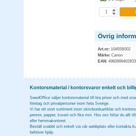
P
KÖP
Övrig infor
Art.nr:
10455B002
Märke:
Canon
EAN:
4960999402833
Kontorsmaterial / kontorsvaror enkelt och billi
SwedOffice säljer kontorsmaterial till bra priser och med snab
företag och privatpersoner inom hela Sverige.
Vi har ett stort sortiment inom skrivbordsartiklar och kontors
pennor, papper, kuvert och fika mm. Hos oss hittar du allt til
eller hemmakontoret.
Beställ snabbt och enkelt via vår webbplats eller kontakta k
behöver hjälp.