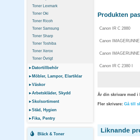
Toner Lexmark
Toner Oki
Produkten pass
Toner Ricoh
Canon IR C 2880
Toner Samsung
Toner Sharp
Canon IMAGERUNNER
Toner Toshiba
Toner Xerox
Canon IMAGERUNNER
Toner Övrigt
Canon IR C 2380 I
▸
Datortillbehör
▸
Möbler, Lampor, Elartiklar
▸
Väskor
▸
Arbetskläder, Skydd
Är din skrivare med i 
▸
Skolsortiment
Fler skrivare:
Gå till 
▸
Städ, Hygien
▸
Fika, Pentry
Liknande pr
Bläck & Toner