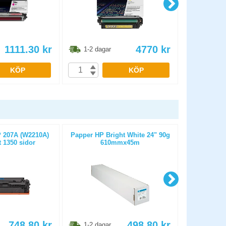
1111.30
kr
4770
kr
1-2 dagar
1-2 dag
KÖP
KÖP
 207A (W2210A)
Papper HP Bright White 24" 90g
Kassa-/kvit
t 1350 sidor
610mmx45m
25m D
748.80
kr
498.80
kr
1-2 dagar
1-2 dag