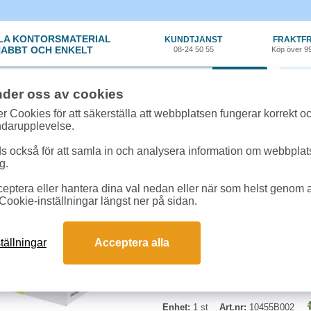
LA KONTORSMATERIAL
KUNDTJÄNST
FRAKTFR
ABBT OCH ENKELT
08-24 50 55
Köp över 9
0 var
nder oss av cookies
ehör, Förbrukning
»
Toner Canon
»
Toner Canon C-EXV21 14k gul
r Cookies för att säkerställa att webbplatsen fungerar korrekt o
ndarupplevelse.
Toner Canon C-EXV21 
 också för att samla in och analysera information om webbpla
g.
Kapacitet: Räcker till ca 14 000 si
eptera eller hantera dina val nedan eller när som helst genom at
Canon iR C2380 / C2880 / C2880i
Cookie-inställningar längst ner på sidan.
tällningar
Acceptera alla
Enhet:
1 st
Art.nr:
10455B002