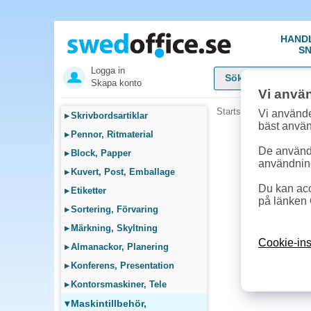
HAND
SN
Logga in
Skapa konto
Vi anvä
Startsida
»
Maskintillb
Vi använde
▸
Skrivbordsartiklar
bäst anvä
▸
Pennor, Ritmaterial
De används
▸
Block, Papper
användnin
▸
Kuvert, Post, Emballage
Du kan acc
▸
Etiketter
på länken 
▸
Sortering, Förvaring
▸
Märkning, Skyltning
Cookie-ins
▸
Almanackor, Planering
▸
Konferens, Presentation
▸
Kontorsmaskiner, Tele
▾
Maskintillbehör,