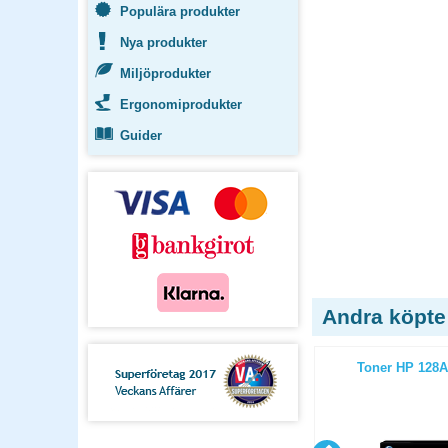
Populära produkter
Nya produkter
Miljöprodukter
Ergonomiprodukter
Guider
Andra köpte
 svart
Toner HP CE251A 7k cyan
Toner HP 128A