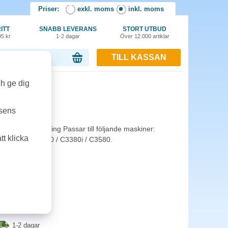
Priser:
exkl. moms
inkl. moms
ITT
SNABB LEVERANS
STORT UTBUD
95 kr
1-2 dagar
Över 12.000 artiklar
TILL KASSAN
or, 0.00 kr
ch ge dig
14k gul
tsens
dor vid 5% täckning Passar till följande maskiner:
t klicka
 / C3080 /C3380 / C3380i / C3580.
1-2 dagar