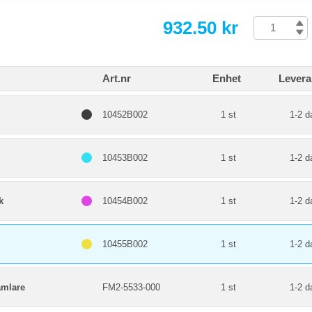
932.50 kr
Art.nr
Enhet
Levera
10452B002
1 st
1-2 d
10453B002
1 st
1-2 d
k
10454B002
1 st
1-2 d
10455B002
1 st
1-2 d
mlare
FM2-5533-000
1 st
1-2 d