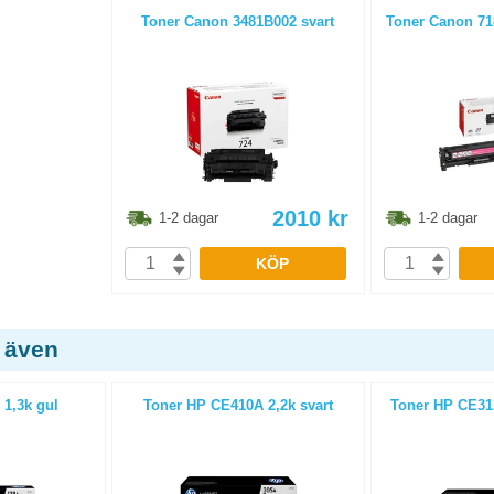
Toner Canon 3481B002 svart
Toner Canon 71
2010
kr
1-2 dagar
1-2 dagar
KÖP
 även
 1,3k gul
Toner HP CE410A 2,2k svart
Toner HP CE31