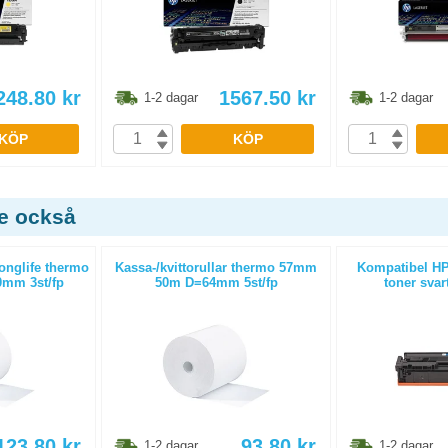
248.80
kr
1567.50
kr
1-2 dagar
1-2 dagar
KÖP
KÖP
de också
Longlife thermo
Kassa-/kvittorullar thermo 57mm
Kompatibel HP
mm 3st/fp
50m D=64mm 5st/fp
toner svar
123.80
kr
93.80
kr
1-2 dagar
1-2 dagar