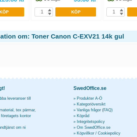
KÖP
KÖP
mation om: Toner Canon C-EXV21 14k gul
gt!
SwedOffice.se
ba leveranser till
»
Produkter A-Ö
»
Kategoriöversikt
material, tex pärmar,
»
Vanliga frågor (FAQ)
l företagets kontor
»
Köpråd
»
Integritetspolicy
undtjänst om ni
»
Om SwedOffice.se
»
Köpvillkor
/
Cookiepolicy