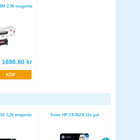
8M 2,9k magenta
1698.80
kr
KÖP
3A 1,2k magenta
Toner HP CE262A 11k gul
Toner HP