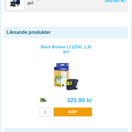
343.80 kr
gul
Liknande produkter
Bläck Brother LC125XL 1,2k
gul
323.80
kr
KÖP