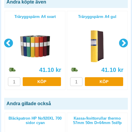
Andra köpte även
4
Träryggspärm A4 svart
Träryggspärm A4 gul
41.10
kr
41.10
kr
KÖP
KÖP
Andra gillade också
)
Bläckpatron HP No920XL 700
Kassa-/kvittorullar thermo
sidor cyan
57mm 50m D=64mm 5st/fp