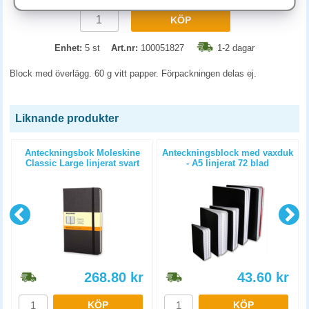
KÖP
Enhet:
5 st
Art.nr:
100051827
1-2 dagar
Block med överlägg. 60 g vitt papper. Förpackningen delas ej.
Liknande produkter
Anteckningsbok Moleskine
Anteckningsblock med vaxduk
Classic Large linjerat svart
- A5 linjerat 72 blad
268.80
kr
43.60
kr
KÖP
KÖP