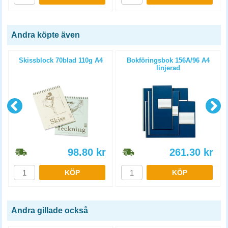
Andra köpte även
Skissblock 70blad 110g A4
Bokföringsbok 156A/96 A4
linjerad
98.80
kr
261.30
kr
KÖP
KÖP
Andra gillade också