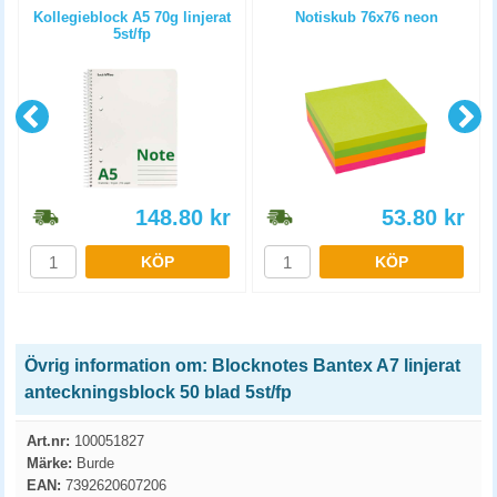
Kollegieblock A5 70g linjerat
Notiskub 76x76 neon
5st/fp
148.80
kr
53.80
kr
KÖP
KÖP
Övrig information om: Blocknotes Bantex A7 linjerat
anteckningsblock 50 blad 5st/fp
Art.nr:
100051827
Märke:
Burde
EAN:
7392620607206