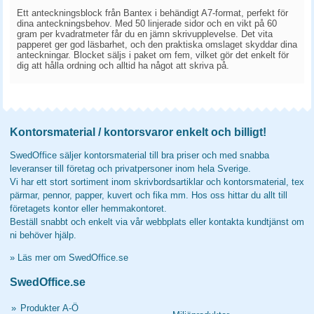
Ett anteckningsblock från Bantex i behändigt A7-format, perfekt för
dina anteckningsbehov. Med 50 linjerade sidor och en vikt på 60
gram per kvadratmeter får du en jämn skrivupplevelse. Det vita
papperet ger god läsbarhet, och den praktiska omslaget skyddar dina
anteckningar. Blocket säljs i paket om fem, vilket gör det enkelt för
dig att hålla ordning och alltid ha något att skriva på.
Kontorsmaterial / kontorsvaror enkelt och billigt!
SwedOffice säljer kontorsmaterial till bra priser och med snabba
leveranser till företag och privatpersoner inom hela Sverige.
Vi har ett stort sortiment inom skrivbordsartiklar och kontorsmaterial, tex
pärmar, pennor, papper, kuvert och fika mm. Hos oss hittar du allt till
företagets kontor eller hemmakontoret.
Beställ snabbt och enkelt via vår webbplats eller kontakta kundtjänst om
ni behöver hjälp.
»
Läs mer om SwedOffice.se
SwedOffice.se
»
Produkter A-Ö