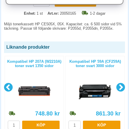
KÖP
Enhet:
1 st
Art.nr:
20050165
1-2 dagar
Miljö tonerkassett HP CE505X, 05X. Kapacitet: ca. 6 500 sidor vid 5%
täckning. Passar till följande skrivare: P2055d, P2055dn, P2055x.
Liknande produkter
t
Kompatibel HP 207A (W2210A)
Kompatibel HP 59A (CF259A)
toner svart 1350 sidor
toner svart 3000 sidor
748.80
kr
861.30
kr
KÖP
KÖP