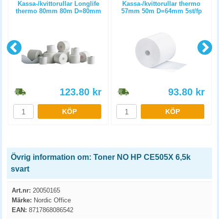
m
Kassa-/kvittorullar Longlife
Kassa-/kvittorullar thermo
thermo 80mm 80m D=80mm
57mm 50m D=64mm 5st/fp
3st/fp
123.80
kr
93.80
kr
KÖP
KÖP
Övrig information om: Toner NO HP CE505X 6,5k
svart
Art.nr:
20050165
Märke:
Nordic Office
EAN:
8717868086542