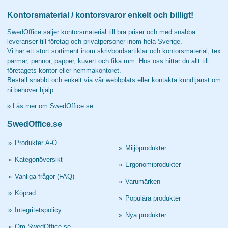
Kontorsmaterial / kontorsvaror enkelt och billigt!
SwedOffice säljer kontorsmaterial till bra priser och med snabba
leveranser till företag och privatpersoner inom hela Sverige.
Vi har ett stort sortiment inom skrivbordsartiklar och kontorsmaterial, tex
pärmar, pennor, papper, kuvert och fika mm. Hos oss hittar du allt till
företagets kontor eller hemmakontoret.
Beställ snabbt och enkelt via vår webbplats eller kontakta kundtjänst om
ni behöver hjälp.
»
Läs mer om SwedOffice.se
SwedOffice.se
»
Produkter A-Ö
»
Miljöprodukter
»
Kategoriöversikt
»
Ergonomiprodukter
»
Vanliga frågor (FAQ)
»
Varumärken
»
Köpråd
»
Populära produkter
»
Integritetspolicy
»
Nya produkter
»
Om SwedOffice.se