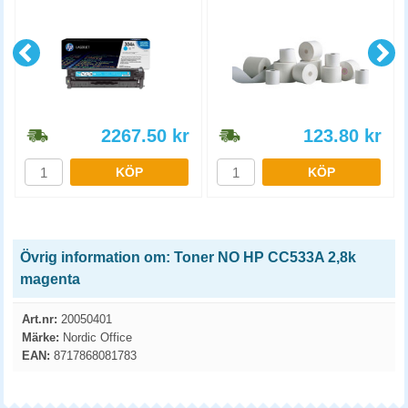
2267.50
kr
123.80
kr
KÖP
KÖP
Övrig information om: Toner NO HP CC533A 2,8k
magenta
Art.nr:
20050401
Märke:
Nordic Office
EAN:
8717868081783