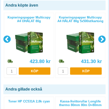
Andra köpte även
Kopieringspapper Multicopy
Kopieringspapper Multicopy
A4 OHÅLAT 80g
A4 HÅLAT 80g 5x500st/kartong
5x500st/kartong
423.80
kr
431.30
kr
KÖP
KÖP
Andra gillade också
Toner HP CC531A 2,8k cyan
Kassa-/kvittorullar Longlife
m
thermo 80mm 80m D=80mm
3st/fp