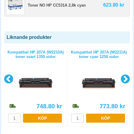
623.80 kr
Toner NO HP CC531A 2,8k cyan
Liknande produkter
t
Kompatibel HP 207A (W2210A)
Kompatibel HP 207A (W2211A)
toner svart 1350 sidor
toner cyan 1250 sidor
748.80
kr
773.80
kr
KÖP
KÖP