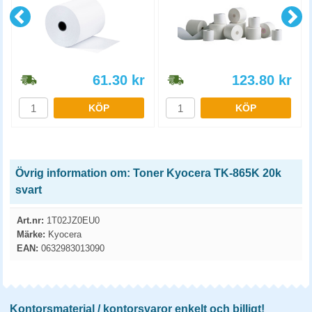
61.30
kr
123.80
kr
KÖP
KÖP
Övrig information om: Toner Kyocera TK-865K 20k
svart
Art.nr:
1T02JZ0EU0
Märke:
Kyocera
EAN:
0632983013090
Kontorsmaterial / kontorsvaror enkelt och billigt!