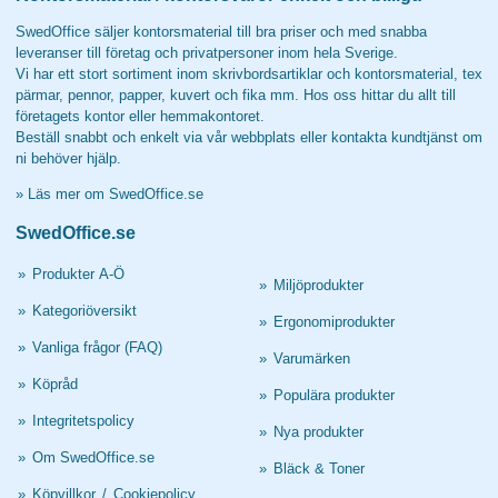
SwedOffice säljer kontorsmaterial till bra priser och med snabba
leveranser till företag och privatpersoner inom hela Sverige.
Vi har ett stort sortiment inom skrivbordsartiklar och kontorsmaterial, tex
pärmar, pennor, papper, kuvert och fika mm. Hos oss hittar du allt till
företagets kontor eller hemmakontoret.
Beställ snabbt och enkelt via vår webbplats eller kontakta kundtjänst om
ni behöver hjälp.
»
Läs mer om SwedOffice.se
SwedOffice.se
»
Produkter A-Ö
»
Miljöprodukter
»
Kategoriöversikt
»
Ergonomiprodukter
»
Vanliga frågor (FAQ)
»
Varumärken
»
Köpråd
»
Populära produkter
»
Integritetspolicy
»
Nya produkter
»
Om SwedOffice.se
»
Bläck & Toner
»
Köpvillkor
/
Cookiepolicy