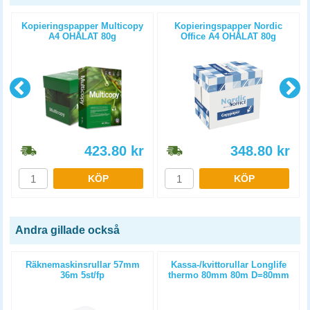
Kopieringspapper Multicopy
Kopieringspapper Nordic
A4 OHÅLAT 80g
Office A4 OHÅLAT 80g
5x500st/kartong
5x500st/kartong
423.80
kr
348.80
kr
KÖP
KÖP
Andra gillade också
Räknemaskinsrullar 57mm
Kassa-/kvittorullar Longlife
36m 5st/fp
thermo 80mm 80m D=80mm
3st/fp