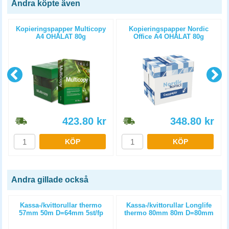
Andra köpte även
Kopieringspapper Multicopy
Kopieringspapper Nordic
A4 OHÅLAT 80g
Office A4 OHÅLAT 80g
5x500st/kartong
5x500st/kartong
423.80
kr
348.80
kr
KÖP
KÖP
Andra gillade också
Kassa-/kvittorullar thermo
Kassa-/kvittorullar Longlife
57mm 50m D=64mm 5st/fp
thermo 80mm 80m D=80mm
3st/fp