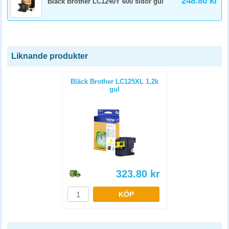
248.80 kr
Bläck Brother LC1240Y 600 sidor gul
Liknande produkter
Bläck Brother LC125XL 1,2k
gul
323.80
kr
KÖP