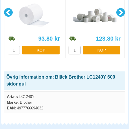
93.80
kr
123.80
kr
KÖP
KÖP
Övrig information om: Bläck Brother LC1240Y 600
sidor gul
Art.nr:
LC1240Y
Märke:
Brother
EAN:
4977766694032