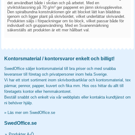
det användbart både i skolan och på arbetet. Med en
ytviktsklassning på 70 g/m² ger papperet en jämn skrivupplevelse.
Den spiralbundna konstruktionen gör att blocket lätt kan bläddras
igenom och ligger plant på skrivbordet, vilket underlättar skrivandet.
Produkten säljs i förpackningar om tio block, vilket passar både för
individuell och gruppanvändning. Med en Svanenmärkning
säkerställs att produkten är ett mer hållbart val.
Kontorsmaterial / kontorsvaror enkelt och billigt!
SwedOffice säljer kontorsmaterial till bra priser och med snabba
leveranser till företag och privatpersoner inom hela Sverige.
Vi har ett stort sortiment inom skrivbordsartiklar och kontorsmaterial, tex
pärmar, pennor, papper, kuvert och fika mm. Hos oss hittar du allt till
företagets kontor eller hemmakontoret.
Beställ snabbt och enkelt via vår webbplats eller kontakta kundtjänst om
ni behöver hjälp.
»
Läs mer om SwedOffice.se
SwedOffice.se
»
Produkter A-Ö