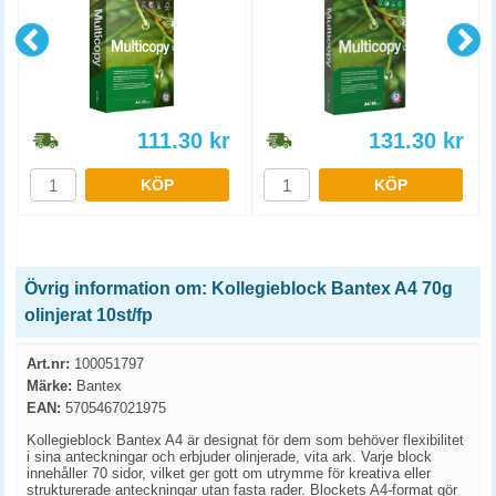
111.30
kr
131.30
kr
KÖP
KÖP
Övrig information om: Kollegieblock Bantex A4 70g
olinjerat 10st/fp
Art.nr:
100051797
Märke:
Bantex
EAN:
5705467021975
Kollegieblock Bantex A4 är designat för dem som behöver flexibilitet
i sina anteckningar och erbjuder olinjerade, vita ark. Varje block
innehåller 70 sidor, vilket ger gott om utrymme för kreativa eller
strukturerade anteckningar utan fasta rader. Blockets A4-format gör