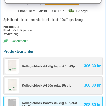
KÖP
Enhet:
10 st
Art.nr:
100051797
1-2 dagar
Spiralbundet block med vita blanka blad. 10st/förpackning.
Format:
A4
Blad:
70st olinjerade
Ytvikt:
70g
Svanenmärkt
Produktvarianter
306.30 kr
Kollegieblock A4 70g linjerat 10st/fp
306.30 kr
Kollegieblock A4 70g rutat 10st/fp
Kollegieblock Bantex A4 70g olinjerat
298.80 kr