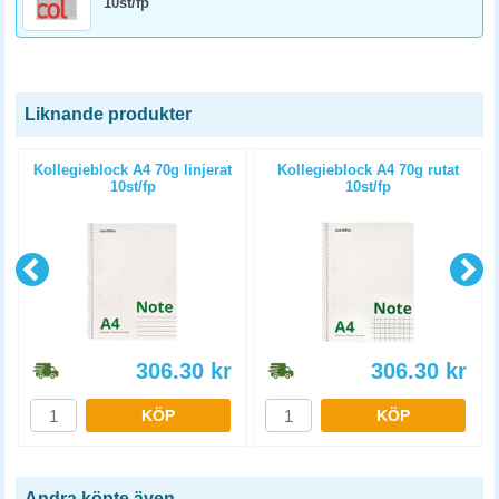
10st/fp
Liknande produkter
Kollegieblock A4 70g linjerat
Kollegieblock A4 70g rutat
10st/fp
10st/fp
306.30
kr
306.30
kr
KÖP
KÖP
Andra köpte även