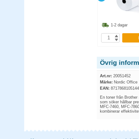
8.80
kr
71.30
kr
1-2 dagar
1-2 dagar
P
KÖP
Övrig infor
Art.nr:
20051452
Märke:
Nordic Office
EAN:
8717868105144
En toner från Brother 
som söker hållbar pr
MFC-7460, MFC-7860. Ut
kombinerar effektivite