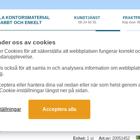
LA KONTORSMATERIAL
KUNDTJÄNST
FRAKTFR
ABBT OCH ENKELT
08-24 50 55
Köp över 9
0 var
nder oss av cookies
ehör, Förbrukning
»
Toner kompatibla
»
Toner NO Brother TN2220 2,6k svart
r Cookies för att säkerställa att webbplatsen fungerar korrekt o
ndarupplevelse.
Toner NO Brother TN22
 också för att samla in och analysera information om webbpla
g.
Svart 2600 sid till Brother HL-
eptera eller hantera dina val nedan eller när som helst genom at
Cookie-inställningar längst ner på sidan.
tällningar
Acceptera alla
Enhet:
1 st
Art.nr:
20051452