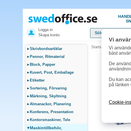
HAND
SN
Logga in
Skapa konto
Vi anvä
Startsida
»
Maskintillb
Vi använde
▸
Skrivbordsartiklar
bäst anvä
▸
Pennor, Ritmaterial
De används
▸
Block, Papper
användnin
▸
Kuvert, Post, Emballage
Du kan acc
▸
Etiketter
på länken 
▸
Sortering, Förvaring
▸
Märkning, Skyltning
Cookie-ins
▸
Almanackor, Planering
▸
Konferens, Presentation
▸
Kontorsmaskiner, Tele
▾
Maskintillbehör,