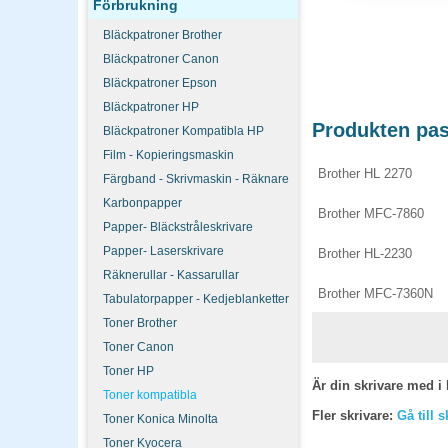
Förbrukning
Bläckpatroner Brother
Bläckpatroner Canon
Bläckpatroner Epson
Bläckpatroner HP
Produkten pass
Bläckpatroner Kompatibla HP
Film - Kopieringsmaskin
Brother HL 2270
Färgband - Skrivmaskin - Räknare
Karbonpapper
Brother MFC-7860
Papper- Bläckstråleskrivare
Papper- Laserskrivare
Brother HL-2230
Räknerullar - Kassarullar
Brother MFC-7360N
Tabulatorpapper - Kedjeblanketter
Toner Brother
Toner Canon
Toner HP
Är din skrivare med i 
Toner kompatibla
Fler skrivare:
Gå till 
Toner Konica Minolta
Toner Kyocera