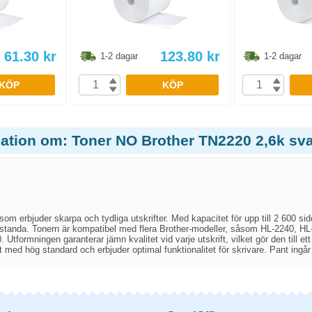
61.30
kr
123.80
kr
1-2 dagar
1-2 dagar
KÖP
KÖP
mation om: Toner NO Brother TN2220 2,6k sva
som erbjuder skarpa och tydliga utskrifter. Med kapacitet för upp till 2 600 sid
estanda. Tonern är kompatibel med flera Brother-modeller, såsom HL-2240,
formningen garanterar jämn kvalitet vid varje utskrift, vilket gör den till et
t med hög standard och erbjuder optimal funktionalitet för skrivare. Pant ingår 