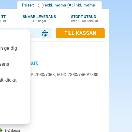
Priser:
exkl. moms
inkl. moms
ITT
SNABB LEVERANS
STORT UTBUD
95 kr
1-2 dagar
Över 12.000 artiklar
TILL KASSAN
or, 0.00 kr
ch ge dig
20 2,6k svart
tsens
2240/2250/2270, DCP-7060/7065, MFC-7360/7460/7860.
t klicka
1-2 dagar