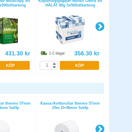
er Multicopy A4
Kopieringspapper Nordic Office A4
Kopierings
500st/kartong
HÅLAT 80g 5x500st/kartong
OHÅLAT 
431.30
kr
356.30
kr
1-2 dagar
1-2 dag
KÖP
KÖP
llar thermo 57mm
Kassa-/kvittorullar thermo 57mm
Papper HP B
mm 5st/fp
25m D=46mm 5st/fp
6