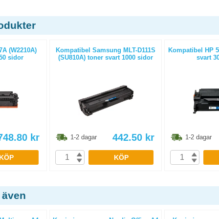
odukter
7A (W2210A)
Kompatibel Samsung MLT-D111S
Kompatibel HP 5
50 sidor
(SU810A) toner svart 1000 sidor
svart 3
748.80
kr
442.50
kr
1-2 dagar
1-2 dagar
KÖP
KÖP
 även