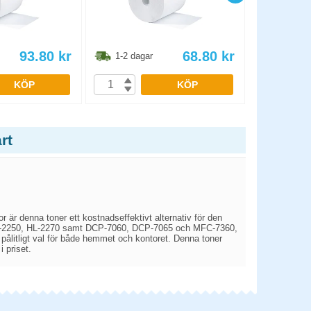
93.80
kr
68.80
kr
1-2 dagar
1-2 dag
KÖP
KÖP
rt
or är denna toner ett kostnadseffektivt alternativ för den
 HL-2250, HL-2270 samt DCP-7060, DCP-7065 och MFC-7360,
t pålitligt val för både hemmet och kontoret. Denna toner
i priset.