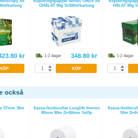
Multicopy A4
Kopieringspapper Nordic Office A4
Kopieringspapp
0st/kartong
OHÅLAT 80g 5x500st/kartong
HÅLAT 80g 5x
423.80
kr
348.80
kr
1-2 dagar
1-2 dagar
KÖP
KÖP
de också
ar 57mm 36m
Kassa-/kvittorullar Longlife thermo
Kassa-/kvittoru
80mm 80m D=80mm 3st/fp
50m D=64