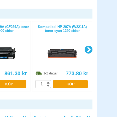
9A (CF259A) toner
Kompatibel HP 207A (W2211A)
Kompatibe
000 sidor
toner cyan 1250 sidor
toner
861.30
kr
773.80
kr
1-2 dagar
1-2 dag
KÖP
KÖP