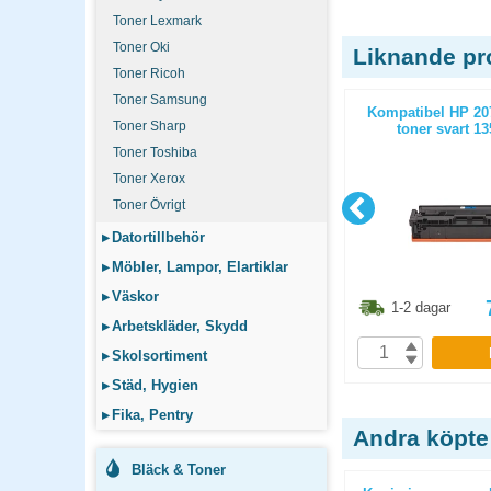
Toner Lexmark
Toner Oki
Liknande pr
Toner Ricoh
Toner Samsung
(W2030A)
Kompatibel Brother TN2420 toner
Kompatibel HP 20
Toner Sharp
sidor
svart 3000 sidor
toner svart 13
Toner Toshiba
Toner Xerox
Toner Övrigt
▸
Datortillbehör
▸
Möbler, Lampor, Elartiklar
▸
Väskor
3.80
kr
561.30
kr
1-2 dagar
1-2 dagar
▸
Arbetskläder, Skydd
P
KÖP
▸
Skolsortiment
▸
Städ, Hygien
▸
Fika, Pentry
Andra köpte
Bläck & Toner