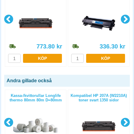
773.80
kr
336.30
kr
KÖP
KÖP
Andra gillade också
Kassa-/kvittorullar Longlife
Kompatibel HP 207A (W2210A)
thermo 80mm 80m D=80mm
toner svart 1350 sidor
3st/fp