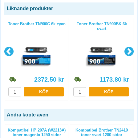
Liknande produkter
l
Toner Brother TN900C 6k cyan
Toner Brother TN900BK 6k
svart
2372.50
kr
1173.80
kr
KÖP
KÖP
Andra köpte även
)
Kompatibel HP 207A (W2213A)
Kompatibel Brother TN2410
toner magenta 1250 sidor
toner svart 1200 sidor