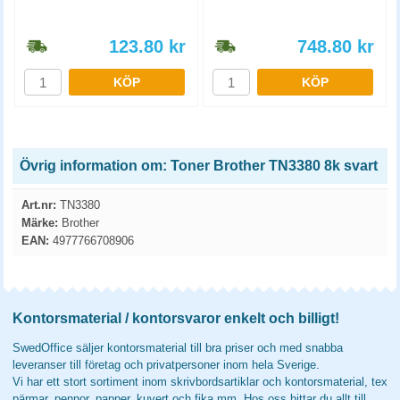
123.80
kr
748.80
kr
KÖP
KÖP
Övrig information om: Toner Brother TN3380 8k svart
Art.nr:
TN3380
Märke:
Brother
EAN:
4977766708906
Kontorsmaterial / kontorsvaror enkelt och billigt!
SwedOffice säljer kontorsmaterial till bra priser och med snabba
leveranser till företag och privatpersoner inom hela Sverige.
Vi har ett stort sortiment inom skrivbordsartiklar och kontorsmaterial, tex
pärmar, pennor, papper, kuvert och fika mm. Hos oss hittar du allt till