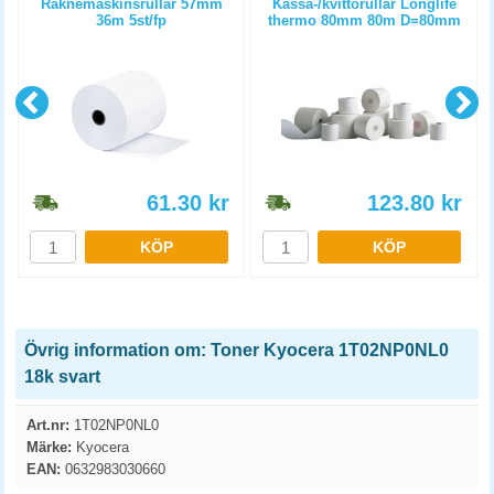
Räknemaskinsrullar 57mm
Kassa-/kvittorullar Longlife
36m 5st/fp
thermo 80mm 80m D=80mm
3st/fp
61.30
kr
123.80
kr
KÖP
KÖP
Övrig information om: Toner Kyocera 1T02NP0NL0
18k svart
Art.nr:
1T02NP0NL0
Märke:
Kyocera
EAN:
0632983030660