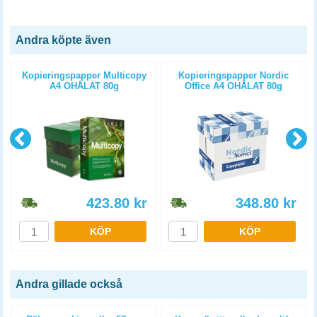
Andra köpte även
Kopieringspapper Multicopy
Kopieringspapper Nordic
A4 OHÅLAT 80g
Office A4 OHÅLAT 80g
5x500st/kartong
5x500st/kartong
423.80
kr
348.80
kr
KÖP
KÖP
Andra gillade också