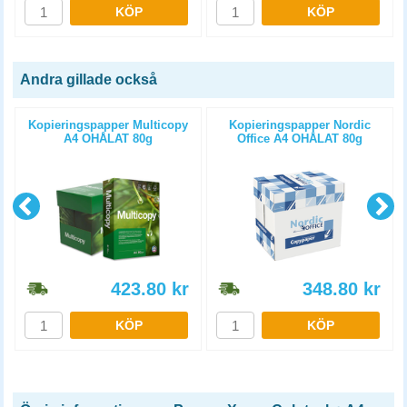
KÖP
KÖP
Andra gillade också
Kopieringspapper Multicopy
Kopieringspapper Nordic
A4 OHÅLAT 80g
Office A4 OHÅLAT 80g
5x500st/kartong
5x500st/kartong
423.80
kr
348.80
kr
KÖP
KÖP