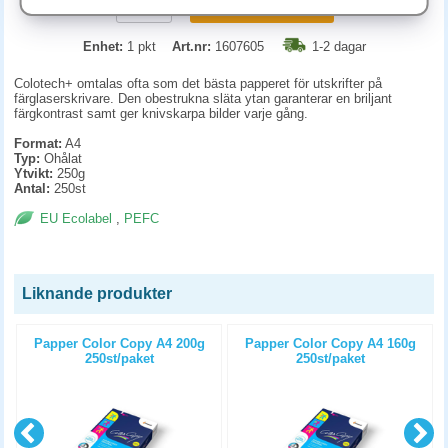
KÖP
Enhet:
1 pkt
Art.nr:
1607605
1-2 dagar
Colotech+ omtalas ofta som det bästa papperet för utskrifter på
färglaserskrivare. Den obestrukna släta ytan garanterar en briljant
färgkontrast samt ger knivskarpa bilder varje gång.
Format:
A4
Typ:
Ohålat
Ytvikt:
250g
Antal:
250st
EU Ecolabel
,
PEFC
Liknande produkter
Papper Color Copy A4 200g
Papper Color Copy A4 160g
250st/paket
250st/paket