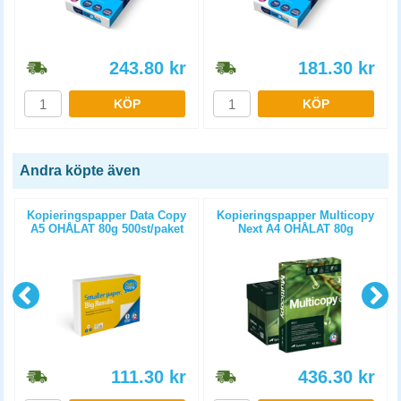
243.80
kr
181.30
kr
KÖP
KÖP
Andra köpte även
Kopieringspapper Data Copy
Kopieringspapper Multicopy
A5 OHÅLAT 80g 500st/paket
Next A4 OHÅLAT 80g
5x500st/kartong
111.30
kr
436.30
kr