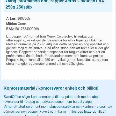
Övrig information om: Papper Xerox Colotech+ A4
250g 250st/fp
Art.nr:
1607605
Märke:
Xerox
EAN:
5017534990269
Ett papper i A4-format från Xerox Colotech+, tillverkat utan
ytbeläggning, vilket gör det passande för olika typer av utskrifter.
Med en gramvikt på 250 g erbjuder detta papper en hög opacitet och
gör det möjligt att skriva ut på båda sidor utan att text eller bilder går
igenom. Papperet är särskilt anpassat för färgutskrifter och ger en
professionell finish, både för affärsdokument och kreativa projekt.
Förpackningen innehåller 250 ark, vilket ger en kapacitet att hantera
stora mängder tryckmaterial med stil och pålitlighet.
Kontorsmaterial / kontorsvaror enkelt och billigt!
SwedOffice säljer kontorsmaterial till bra priser och med snabba
leveranser till företag och privatpersoner inom hela Sverige.
Vi har ett stort sortiment inom skrivbordsartiklar och kontorsmaterial, tex
pärmar, pennor, papper, kuvert och fika mm. Hos oss hittar du allt till