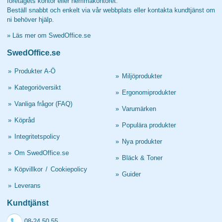
företagets kontor eller hemmakontoret.
Beställ snabbt och enkelt via vår webbplats eller kontakta kundtjänst om
ni behöver hjälp.
»
Läs mer om SwedOffice.se
SwedOffice.se
»
Produkter A-Ö
»
Miljöprodukter
»
Kategoriöversikt
»
Ergonomiprodukter
»
Vanliga frågor (FAQ)
»
Varumärken
»
Köpråd
»
Populära produkter
»
Integritetspolicy
»
Nya produkter
»
Om SwedOffice.se
»
Bläck & Toner
»
Köpvillkor
/
Cookiepolicy
»
Guider
»
Leverans
Kundtjänst
08-24 50 55