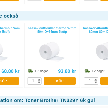
de också
r thermo 57mm
Kassa-/kvittorullar thermo 57mm
Kassa-/kvittorull
5st/fp
50m D=64mm 5st/fp
80mm 80m D
68.80
kr
93.80
kr
1-2 dagar
1-2 dagar
KÖP
KÖP
mation om: Toner Brother TN329Y 6k gul