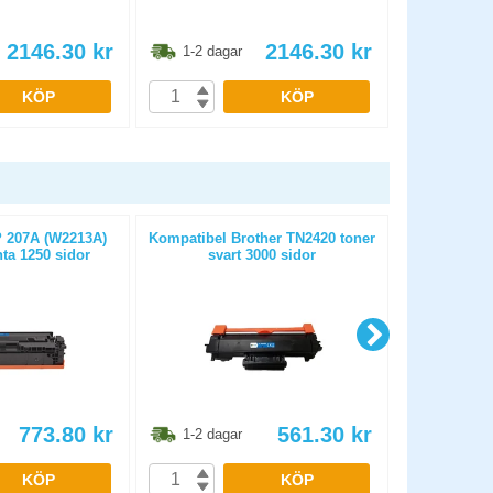
2146.30
kr
2146.30
kr
1-2 dagar
1-2 dag
KÖP
KÖP
 207A (W2213A)
Kompatibel Brother TN2420 toner
Kompatibe
ta 1250 sidor
svart 3000 sidor
toner 
773.80
kr
561.30
kr
1-2 dagar
1-2 dag
KÖP
KÖP