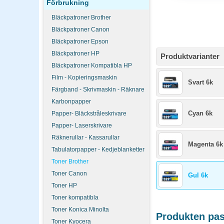
Förbrukning
Bläckpatroner Brother
Bläckpatroner Canon
Bläckpatroner Epson
Bläckpatroner HP
Produktvarianter
Bläckpatroner Kompatibla HP
Film - Kopieringsmaskin
Svart 6k
Färgband - Skrivmaskin - Räknare
Karbonpapper
Cyan 6k
Papper- Bläckstråleskrivare
Papper- Laserskrivare
Räknerullar - Kassarullar
Magenta 6k
Tabulatorpapper - Kedjeblanketter
Toner Brother
Toner Canon
Gul 6k
Toner HP
Toner kompatibla
Toner Konica Minolta
Produkten pass
Toner Kyocera