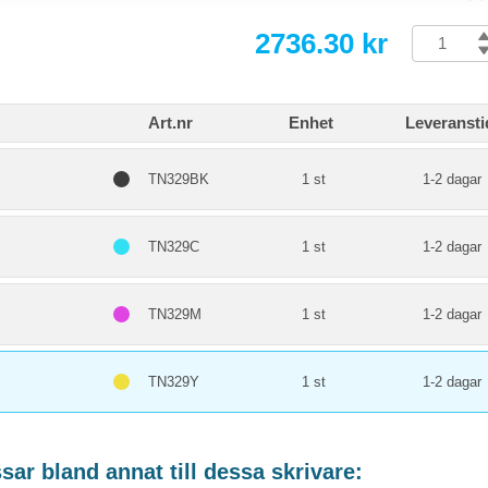
2736.30 kr
Art.nr
Enhet
Leveransti
TN329BK
1 st
1-2 dagar
TN329C
1 st
1-2 dagar
TN329M
1 st
1-2 dagar
TN329Y
1 st
1-2 dagar
ar bland annat till dessa skrivare: