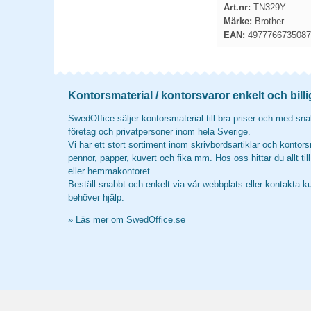
Art.nr:
TN329Y
Märke:
Brother
EAN:
4977766735087
Kontorsmaterial / kontorsvaror enkelt och billi
SwedOffice säljer kontorsmaterial till bra priser och med snab
företag och privatpersoner inom hela Sverige.
Vi har ett stort sortiment inom skrivbordsartiklar och kontors
pennor, papper, kuvert och fika mm. Hos oss hittar du allt til
eller hemmakontoret.
Beställ snabbt och enkelt via vår webbplats eller kontakta k
behöver hjälp.
»
Läs mer om SwedOffice.se