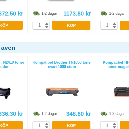
372.50
kr
1173.80
kr
1-2 dagar
1-2 dagar
KÖP
KÖP
 även
 TN2410 toner
Kompatibel Brother TN1050 toner
Kompatibel HP
sidor
svart 1000 sidor
toner magen
336.30
kr
348.80
kr
1-2 dagar
1-2 dagar
KÖP
KÖP