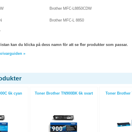
DW
Brother MFC-L8850CDW
N
Brother MFC-L 8850
W
listan kan du klicka på dess namn för att se fler produkter som passar.
skrivarguiden »
odukter
900C 6k cyan
Toner Brother TN900BK 6k svart
Toner Brother