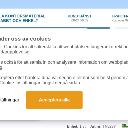
LA KONTORSMATERIAL
KUNDTJÄNST
FRAKTFR
ABBT OCH ENKELT
08-24 50 55
Köp över 9
0 var
nder oss av cookies
ehör, Förbrukning
»
Toner Brother
»
Toner Brother TN329Y 6k gul
r Cookies för att säkerställa att webbplatsen fungerar korrekt o
ndarupplevelse.
Toner Brother TN329Y 
 också för att samla in och analysera information om webbpla
g.
Kapacitet: Ca 6.000 sidor i enligh
eptera eller hantera dina val nedan eller när som helst genom at
L8350CDW / DCP-L8450CDW / 
Cookie-inställningar längst ner på sidan.
tällningar
Acceptera alla
Enhet:
1 st
Art.nr:
TN329Y