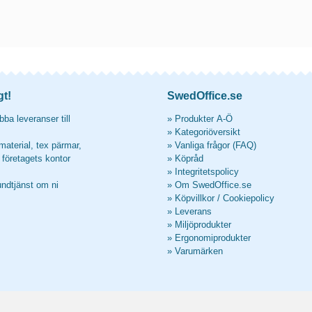
gt!
SwedOffice.se
ba leveranser till
»
Produkter A-Ö
»
Kategoriöversikt
material, tex pärmar,
»
Vanliga frågor (FAQ)
l företagets kontor
»
Köpråd
»
Integritetspolicy
undtjänst om ni
»
Om SwedOffice.se
»
Köpvillkor
/
Cookiepolicy
»
Leverans
»
Miljöprodukter
»
Ergonomiprodukter
»
Varumärken