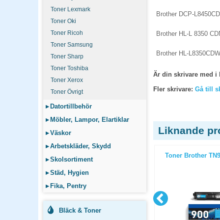
Toner Lexmark
Brother DCP-L8450C
Toner Oki
Toner Ricoh
Brother HL-L 8350 CD
Toner Samsung
Brother HL-L8350CD
Toner Sharp
Toner Toshiba
Är din skrivare med i 
Toner Xerox
Fler skrivare:
Gå till 
Toner Övrigt
▸
Datortillbehör
▸
Möbler, Lampor, Elartiklar
Liknande pr
▸
Väskor
▸
Arbetskläder, Skydd
Y 6k gul
Toner Brother TN130Y 1,5k gul
Toner Brother TN
▸
Skolsortiment
▸
Städ, Hygien
▸
Fika, Pentry
Bläck & Toner