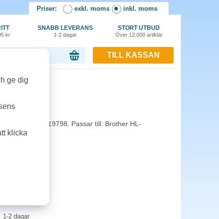
Priser:
exkl. moms
inkl. moms
ITT
SNABB LEVERANS
STORT UTBUD
95 kr
1-2 dagar
Över 12.000 artiklar
TILL KASSAN
or, 0.00 kr
ch ge dig
6k gul
tsens
et med ISO/IEC 19798. Passar till: Brother HL-
t klicka
MFC-L8850CDW.
1-2 dagar