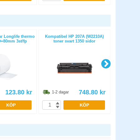
ar Longlife thermo
Kompatibel HP 207A (W2210A)
Papper HP B
=80mm 3st/fp
toner svart 1350 sidor
6
123.80
kr
748.80
kr
1-2 dagar
1-2 dag
KÖP
KÖP