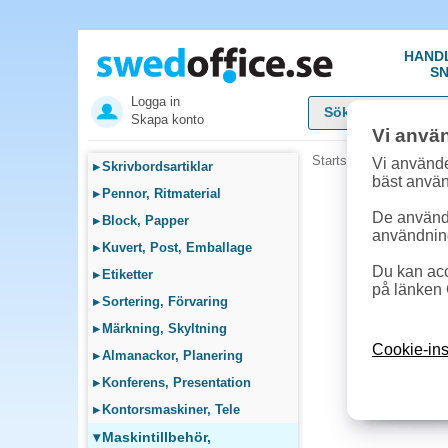
HAND
SN
Logga in
Skapa konto
Vi anvä
Startsida
»
Maskintillb
Vi använde
▸
Skrivbordsartiklar
bäst anvä
▸
Pennor, Ritmaterial
De används
▸
Block, Papper
användnin
▸
Kuvert, Post, Emballage
Du kan acc
▸
Etiketter
på länken 
▸
Sortering, Förvaring
▸
Märkning, Skyltning
Cookie-ins
▸
Almanackor, Planering
▸
Konferens, Presentation
▸
Kontorsmaskiner, Tele
▾
Maskintillbehör,