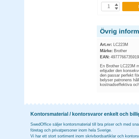
P
KÖP
Övrig infor
Art.nr:
LC223M
Märke:
Brother
EAN:
4977766735919
En Brother LC223M mag
erbjuder den konsekven
den passar perfekt fö
belyser patronens håll
kostnadseffektiva och 
Kontorsmaterial / kontorsvaror enkelt och billi
SwedOffice säljer kontorsmaterial till bra priser och med snab
företag och privatpersoner inom hela Sverige.
Vi har ett stort sortiment inom skrivbordsartiklar och kontors