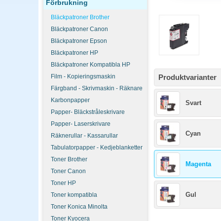
Förbrukning
Bläckpatroner Brother
Bläckpatroner Canon
Bläckpatroner Epson
Bläckpatroner HP
Bläckpatroner Kompatibla HP
Film - Kopieringsmaskin
Produktvarianter
Färgband - Skrivmaskin - Räknare
Karbonpapper
Svart
Papper- Bläckstråleskrivare
Papper- Laserskrivare
Cyan
Räknerullar - Kassarullar
Tabulatorpapper - Kedjeblanketter
Toner Brother
Magenta
Toner Canon
Toner HP
Gul
Toner kompatibla
Toner Konica Minolta
Toner Kyocera