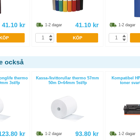
41.10
kr
41.10
kr
1-2 dagar
1-2 dagar
KÖP
KÖP
de också
Longlife thermo
Kassa-/kvittorullar thermo 57mm
Kompatibel HP
mm 3st/fp
50m D=64mm 5st/fp
toner svar
123.80
kr
93.80
kr
1-2 dagar
1-2 dagar