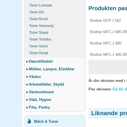
Toner Lexmark
Produkten pass
Toner Oki
Toner Ricoh
Brother DCP-J 562
Toner Samsung
Brother MFC-J 885 D
Toner Sharp
Toner Toshiba
Brother MFC-J 880
Toner Xerox
Toner Övrigt
Brother MFC-J 485 D
▸
Datortillbehör
▸
Möbler, Lampor, Elartiklar
▸
Väskor
Är din skrivare med i 
▸
Arbetskläder, Skydd
Fler skrivare:
Gå till 
▸
Skolsortiment
▸
Städ, Hygien
▸
Fika, Pentry
Liknande pr
Bläck & Toner