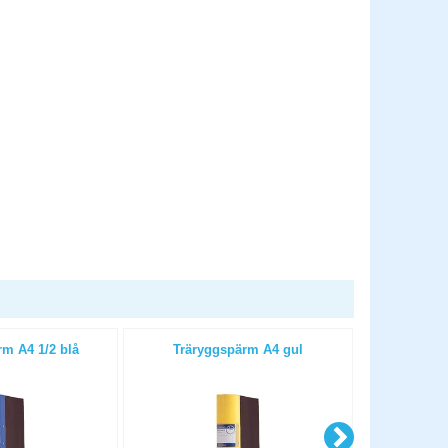
m A4 1/2 blå
Träryggspärm A4 gul
Trärygg