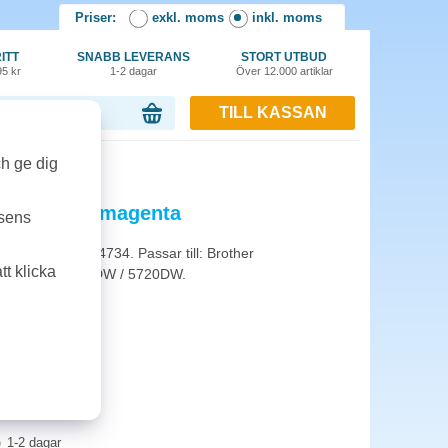
Priser:
exkl. moms
inkl. moms
ITT
SNABB LEVERANS
STORT UTBUD
95 kr
1-2 dagar
Över 12.000 artiklar
TILL KASSAN
or, 0.00 kr
r magenta
ch ge dig
 550 sidor magenta
tsens
t med ISO/IEC 24734. Passar till: Brother
t klicka
320DW / 5620DW / 5720DW.
1-2 dagar