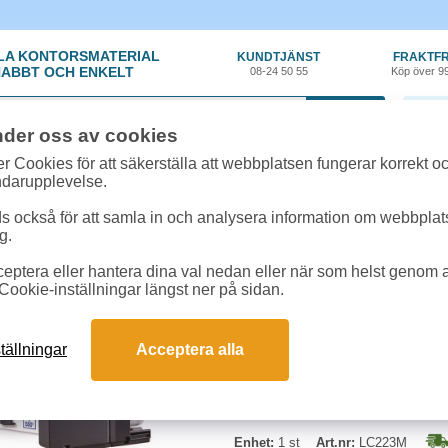
LA KONTORSMATERIAL
KUNDTJÄNST
FRAKTFR
ABBT OCH ENKELT
08-24 50 55
Köp över 9
0 var
nder oss av cookies
ehör, Förbrukning
»
Bläckpatroner Brother
»
Bläck Brother LC223M 550 sido
r Cookies för att säkerställa att webbplatsen fungerar korrekt o
ndarupplevelse.
Bläck Brother LC223M
 också för att samla in och analysera information om webbpla
g.
Kapacitet: Ca. 550 sidor i enlighe
eptera eller hantera dina val nedan eller när som helst genom at
DCPJ4120DW / MFCJ4620DW / 5
Cookie-inställningar längst ner på sidan.
tällningar
Acceptera alla
Enhet:
1 st
Art.nr:
LC223M