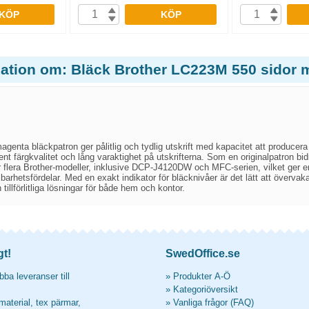
KÖP
KÖP
mation om: Bläck Brother LC223M 550 sidor
enta bläckpatron ger pålitlig och tydlig utskrift med kapacitet att producera 
t färgkvalitet och lång varaktighet på utskrifterna. Som en originalpatron bidr
r flera Brother-modeller, inklusive DCP-J4120DW och MFC-serien, vilket ger en
barhetsfördelar. Med en exakt indikator för bläcknivåer är det lätt att övervak
tillförlitliga lösningar för både hem och kontor.
gt!
SwedOffice.se
ba leveranser till
»
Produkter A-Ö
»
Kategoriöversikt
material, tex pärmar,
»
Vanliga frågor (FAQ)