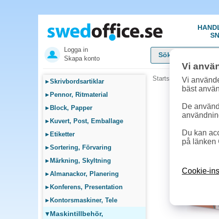
HAND
SN
Logga in
Skapa konto
Vi anvä
Startsida
»
Maskintillb
Vi använde
▸
Skrivbordsartiklar
bäst anvä
▸
Pennor, Ritmaterial
De används
▸
Block, Papper
användnin
▸
Kuvert, Post, Emballage
Du kan acc
▸
Etiketter
på länken 
▸
Sortering, Förvaring
▸
Märkning, Skyltning
Cookie-ins
▸
Almanackor, Planering
▸
Konferens, Presentation
▸
Kontorsmaskiner, Tele
▾
Maskintillbehör,