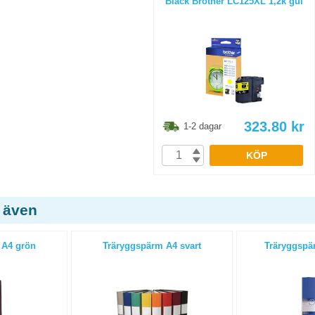
Bläck Brother LC125XL 1,2k gul
323.80
kr
1-2 dagar
KÖP
 även
 A4 grön
Träryggspärm A4 svart
Träryggspär