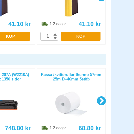
41.10
kr
41.10
kr
1-2 dagar
1-2 dag
KÖP
KÖP
 207A (W2210A)
Kassa-/kvittorullar thermo 57mm
Papper HP B
t 1350 sidor
25m D=46mm 5st/fp
6
748.80
kr
68.80
kr
1-2 dagar
1-2 dag