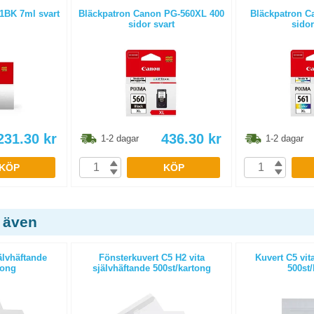
1BK 7ml svart
Bläckpatron Canon PG-560XL 400
Bläckpatron C
sidor svart
sidor
231.30
kr
436.30
kr
1-2 dagar
1-2 dagar
KÖP
KÖP
 även
älvhäftande
Fönsterkuvert C5 H2 vita
Kuvert C5 vit
tong
självhäftande 500st/kartong
500st/