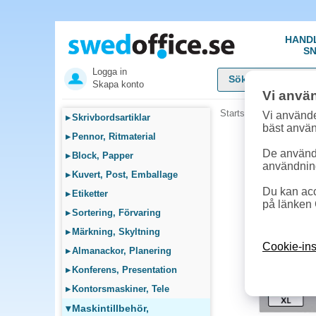
HAND
SN
Logga in
Skapa konto
Vi anvä
Startsida
»
Maskintillb
Vi använde
▸
Skrivbordsartiklar
bäst anvä
▸
Pennor, Ritmaterial
De används
▸
Block, Papper
användnin
▸
Kuvert, Post, Emballage
Du kan acc
▸
Etiketter
på länken 
▸
Sortering, Förvaring
▸
Märkning, Skyltning
Cookie-ins
▸
Almanackor, Planering
▸
Konferens, Presentation
▸
Kontorsmaskiner, Tele
▾
Maskintillbehör,