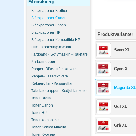
Förbrukning
Bläckpatroner Brother
Bläckpatroner Canon
Bläckpatroner Epson
Bläckpatroner HP
Produktvarianter
Bläckpatroner Kompatibla HP
Film - Kopieringsmaskin
Svart XL
Färgband - Skrivmaskin - Räknare
Karbonpapper
Cyan XL
Papper- Bläckstråleskrivare
Papper- Laserskrivare
Räknerullar - Kassarullar
Magenta X
Tabulatorpapper - Kedjeblanketter
Toner Brother
Toner Canon
Gul XL
Toner HP
Toner kompatibla
Grå XL
Toner Konica Minolta
Toner Kyocera