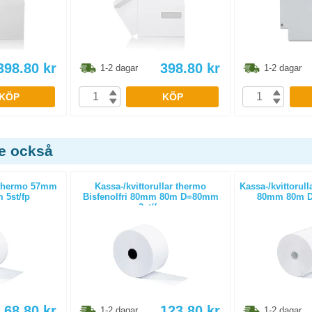
398.80
kr
398.80
kr
1-2 dagar
1-2 dagar
KÖP
KÖP
de också
r thermo 57mm
Kassa-/kvittorullar thermo
Kassa-/kvittorull
5st/fp
Bisfenolfri 80mm 80m D=80mm
80mm 80m D
3st/fp
68.80
kr
123.80
kr
1-2 dagar
1-2 dagar