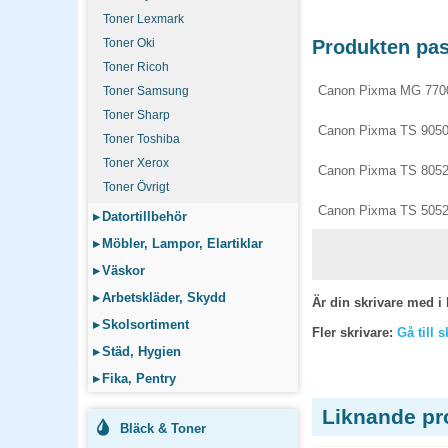
Toner Lexmark
Toner Oki
Produkten pass
Toner Ricoh
Canon Pixma MG 770
Toner Samsung
Toner Sharp
Canon Pixma TS 905
Toner Toshiba
Toner Xerox
Canon Pixma TS 805
Toner Övrigt
Canon Pixma TS 505
▸
Datortillbehör
▸
Möbler, Lampor, Elartiklar
▸
Väskor
▸
Arbetskläder, Skydd
Är din skrivare med i 
▸
Skolsortiment
Fler skrivare:
Gå till 
▸
Städ, Hygien
▸
Fika, Pentry
Liknande pr
Bläck & Toner