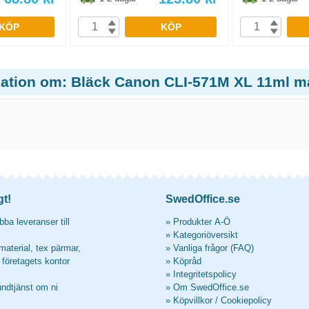
KÖP
KÖP
mation om: Bläck Canon CLI-571M XL 11ml m
gt!
SwedOffice.se
ba leveranser till
»
Produkter A-Ö
»
Kategoriöversikt
material, tex pärmar,
»
Vanliga frågor (FAQ)
l företagets kontor
»
Köpråd
»
Integritetspolicy
undtjänst om ni
»
Om SwedOffice.se
»
Köpvillkor
/
Cookiepolicy