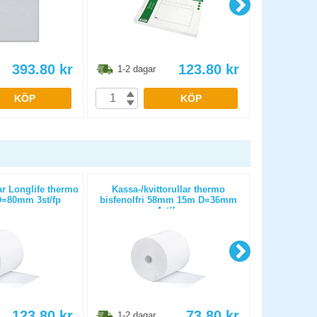
393.80
kr
123.80
kr
1-2 dagar
1-2 dag
KÖP
KÖP
ar Longlife thermo
Kassa-/kvittorullar thermo
Kassa-/k
=80mm 3st/fp
bisfenolfri 58mm 15m D=36mm
bisfenolfr
4st/fp
123.80
kr
73.80
kr
1-2 dagar
1-2 dag