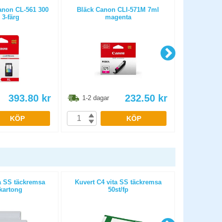
anon CL-561 300
Bläck Canon CLI-571M 7ml
Bläck Cano
 3-färg
magenta
393.80
kr
232.50
kr
1-2 dagar
1-2 dag
KÖP
KÖP
a SS täckremsa
Kuvert C4 vita SS täckremsa
Fönsterku
kartong
50st/fp
täckrem