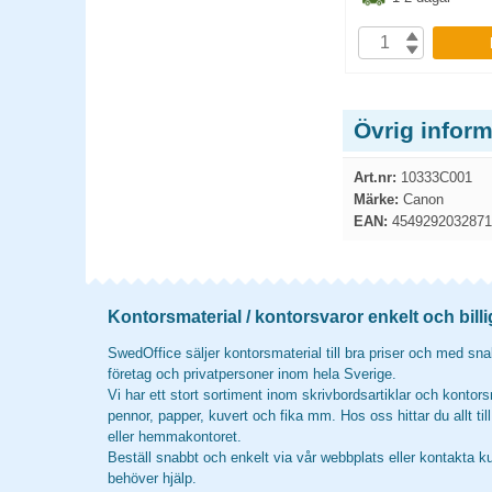
P
KÖP
Övrig infor
Art.nr:
10333C001
Märke:
Canon
EAN:
4549292032871
Kontorsmaterial / kontorsvaror enkelt och billi
SwedOffice säljer kontorsmaterial till bra priser och med snab
företag och privatpersoner inom hela Sverige.
Vi har ett stort sortiment inom skrivbordsartiklar och kontors
pennor, papper, kuvert och fika mm. Hos oss hittar du allt til
eller hemmakontoret.
Beställ snabbt och enkelt via vår webbplats eller kontakta k
behöver hjälp.