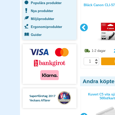
Populära produkter
 7ml cyan
Bläck Canon CLI-571Y 7ml gul
Bläck Canon CLI-57
Nya produkter
Miljöprodukter
Ergonomiprodukter
Guider
2.50
kr
235
kr
1-2 dagar
1-2 dagar
P
KÖP
Andra köpte
häftande
Kuvert C6 täckremsa vita 25st/fp
Kuvert C5 vita sj
g
500st/kar