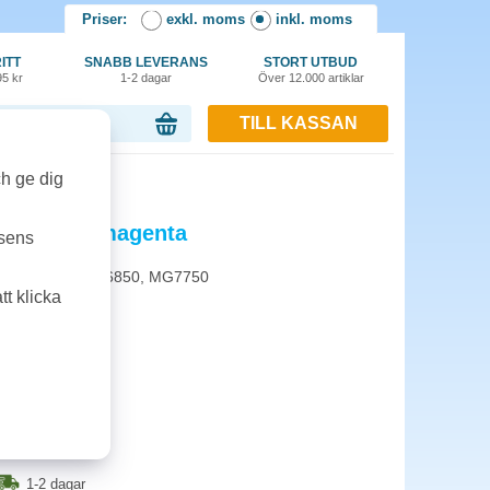
Priser:
exkl. moms
inkl. moms
ITT
SNABB LEVERANS
STORT UTBUD
95 kr
1-2 dagar
Över 12.000 artiklar
TILL KASSAN
or, 0.00 kr
magenta
ch ge dig
 XL 11ml magenta
tsens
Canon MG5750, MG6850, MG7750
t klicka
1-2 dagar