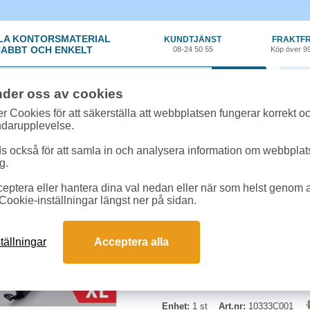
LA KONTORSMATERIAL
KUNDTJÄNST
FRAKTFR
ABBT OCH ENKELT
08-24 50 55
Köp över 9
0 var
nder oss av cookies
ehör, Förbrukning
»
Bläckpatroner Canon
»
Bläck Canon CLI-571M XL 11ml 
r Cookies för att säkerställa att webbplatsen fungerar korrekt o
ndarupplevelse.
Bläck Canon CLI-571M
 också för att samla in och analysera information om webbpla
g.
Kapacitet: 11 ml. Passar till: 
eptera eller hantera dina val nedan eller när som helst genom at
Cookie-inställningar längst ner på sidan.
tällningar
Acceptera alla
Enhet:
1 st
Art.nr:
10333C001