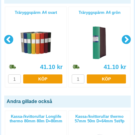
Träryggspärm A4 svart
Träryggspärm A4 grön
41.10
kr
41.10
kr
KÖP
KÖP
Andra gillade också
Kassa-/kvittorullar Longlife
Kassa-/kvittorullar thermo
thermo 80mm 80m D=80mm
57mm 50m D=64mm 5st/fp
3st/fp