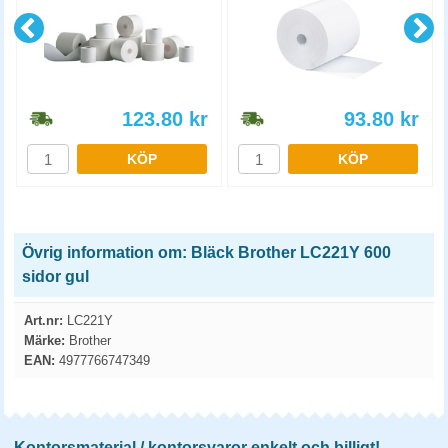
123.80
kr
93.80
kr
KÖP
KÖP
Övrig information om: Bläck Brother LC221Y 600
sidor gul
Art.nr:
LC221Y
Märke:
Brother
EAN:
4977766747349
Kontorsmaterial / kontorsvaror enkelt och billigt!