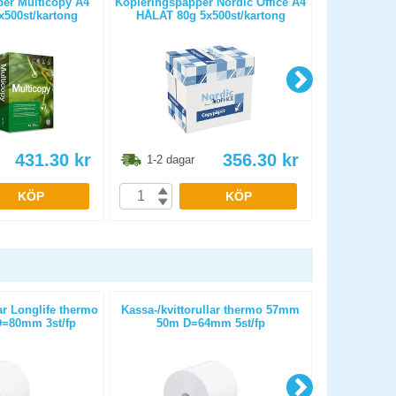
er Multicopy A4
Kopieringspapper Nordic Office A4
Kopierings
500st/kartong
HÅLAT 80g 5x500st/kartong
OHÅLAT 
431.30
kr
356.30
kr
1-2 dagar
1-2 dag
KÖP
KÖP
ar Longlife thermo
Kassa-/kvittorullar thermo 57mm
Kassa-/kvit
=80mm 3st/fp
50m D=64mm 5st/fp
25m D