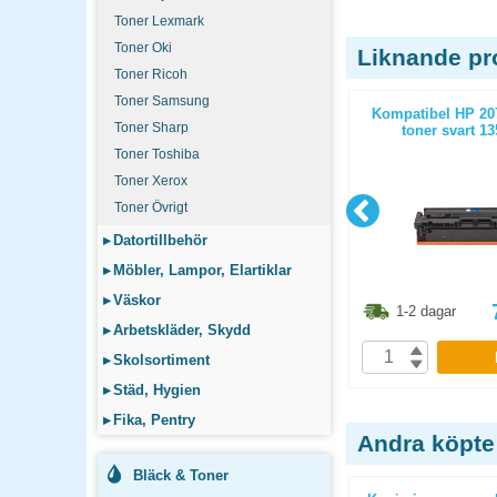
Toner Lexmark
Toner Oki
Liknande pr
Toner Ricoh
Toner Samsung
1050 toner
Kompatibel Brother TN2420 toner
Kompatibel HP 20
Toner Sharp
or
svart 3000 sidor
toner svart 13
Toner Toshiba
Toner Xerox
Toner Övrigt
▸
Datortillbehör
▸
Möbler, Lampor, Elartiklar
▸
Väskor
8.80
kr
561.30
kr
1-2 dagar
1-2 dagar
▸
Arbetskläder, Skydd
P
KÖP
▸
Skolsortiment
▸
Städ, Hygien
▸
Fika, Pentry
Andra köpte
Bläck & Toner