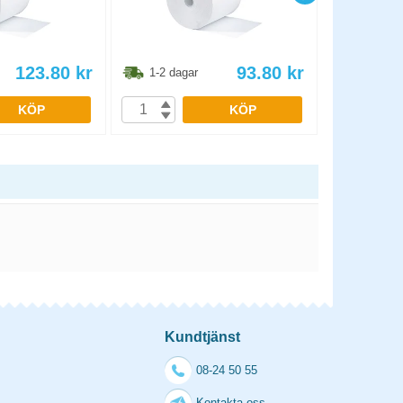
123.80
kr
93.80
kr
1-2 dagar
1-2 dag
KÖP
KÖP
Kundtjänst
08-24 50 55
Kontakta oss