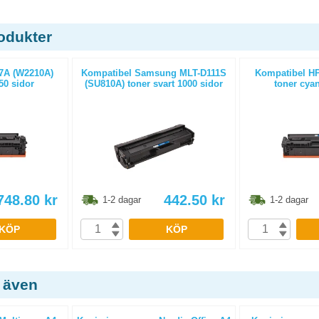
odukter
7A (W2210A)
Kompatibel Samsung MLT-D111S
Kompatibel HP
50 sidor
(SU810A) toner svart 1000 sidor
toner cyan
748.80
kr
442.50
kr
1-2 dagar
1-2 dagar
KÖP
KÖP
 även