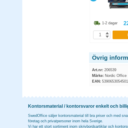
8.80
kr
81.30
kr
2
1-2 dagar
1-2 dagar
P
KÖP
Övrig infor
Art.nr:
206539
Märke:
Nordic Office
EAN:
5390653054501
Kontorsmaterial / kontorsvaror enkelt och billi
SwedOffice säljer kontorsmaterial till bra priser och med snab
företag och privatpersoner inom hela Sverige.
Vi har ett stort sortiment inom skrivbordsartiklar och kontors