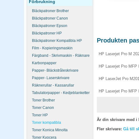
Förbrukning
Bläckpatroner Brother
Bläckpatroner Canon
Bläckpatroner Epson
Bläckpatroner HP
Produkten pass
Bläckpatroner Kompatibla HP
Film - Kopieringsmaskin
HP Laserjet Pro M 2
Färgband - Skrivmaskin - Räknare
Karbonpapper
HP Laserjet Pro MFP
Papper- Bläckstråleskrivare
Papper- Laserskrivare
HP LaserJet Pro M20
Räknerullar - Kassarullar
HP Laserjet Pro MFP
Tabulatorpapper - Kedjeblanketter
Toner Brother
Toner Canon
Toner HP
Är din skrivare med i 
Toner kompatibla
Fler skrivare:
Gå till 
Toner Konica Minolta
Toner Kyocera