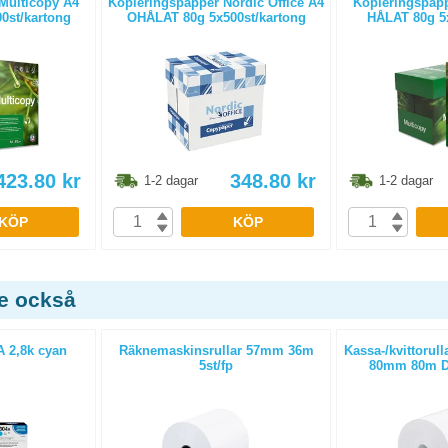
Multicopy A4
Kopieringspapper Nordic Office A4
Kopieringspapp
0st/kartong
OHÅLAT 80g 5x500st/kartong
HÅLAT 80g 5x
423.80
kr
348.80
kr
1-2 dagar
1-2 dagar
KÖP
KÖP
de också
 2,8k cyan
Räknemaskinsrullar 57mm 36m
Kassa-/kvittorull
5st/fp
80mm 80m D