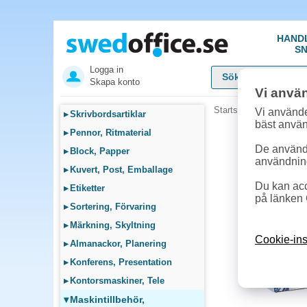
HAND
SN
Logga in
Skapa konto
Vi anvä
Startsida
»
Maskintillb
Vi använde
▸
Skrivbordsartiklar
bäst anvä
▸
Pennor, Ritmaterial
De används
▸
Block, Papper
användnin
▸
Kuvert, Post, Emballage
Du kan acc
▸
Etiketter
på länken 
▸
Sortering, Förvaring
▸
Märkning, Skyltning
Cookie-ins
▸
Almanackor, Planering
▸
Konferens, Presentation
▸
Kontorsmaskiner, Tele
▾
Maskintillbehör,