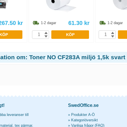
267.50
kr
61.30
kr
1-2 dagar
1-2 dagar
KÖP
KÖP
mation om: Toner NO CF283A miljö 1,5k svart
gt!
SwedOffice.se
ba leveranser till
»
Produkter A-Ö
»
Kategoriöversikt
material, tex pärmar,
»
Vanliga frågor (FAQ)