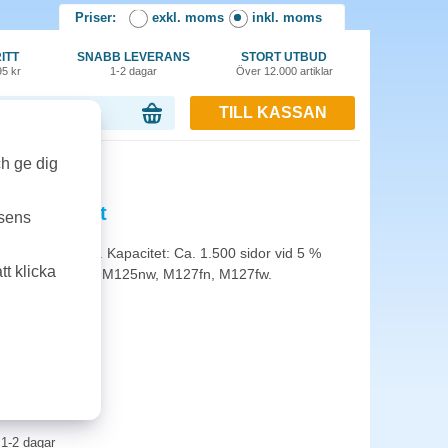
Priser:
exkl. moms
inkl. moms
ITT
SNABB LEVERANS
STORT UTBUD
95 kr
1-2 dagar
Över 12.000 artiklar
TILL KASSAN
or, 0.00 kr
ch ge dig
 1,5k svart
tsens
P CF283A Svart. Kapacitet: Ca. 1.500 sidor vid 5 %
t klicka
rivare: HP Laserjet M125nw, M127fn, M127fw.
1-2 dagar