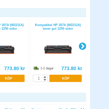
 207A (W2211A)
Kompatibel HP 207A (W2212A)
Kompatibel H
 1250 sidor
toner gul 1250 sidor
sva
773.80
kr
773.80
kr
1-2 dagar
1-2 dag
KÖP
KÖP