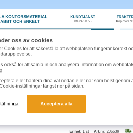
LA KONTORSMATERIAL
KUNDTJÄNST
FRAKTFR
ABBT OCH ENKELT
08-24 50 55
Köp över 9
0 var
nder oss av cookies
ehör, Förbrukning
»
Toner kompatibla
»
Toner NO CF283A miljö 1,5k svart
r Cookies för att säkerställa att webbplatsen fungerar korrekt o
ndarupplevelse.
Toner NO CF283A miljö
 också för att samla in och analysera information om webbpla
g.
Miljö tonerkassett motsvarande H
eptera eller hantera dina val nedan eller när som helst genom at
täckning. Passar till följande sk
Cookie-inställningar längst ner på sidan.
tällningar
Acceptera alla
Enhet:
1 st
Art.nr:
206539